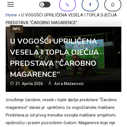
Home
»
U VOGOŠĆI UPRILIČENA VESELA I TOPLA DJEČIJA
PREDSTAVA “ČAROBNO MAGARENCE”
INFO
U VOGOŠĆI UPRILIČENA
VESELA I TOPLA DJEČIJA
PREDSTAVA “ČAROBNO
MAGARENCE”
21. Aprila 2026.
Azra Mešanović
Izvođenje čarobne, vesele i tople dječje predstave “Čarobno
magarence” danas je upriličeno za vogošćanske mališane.
Predstava je od prvog trenutka osvojila mališane smijehom,
nježnošću i pravim pozorišnim čudom. Magarence koje nije