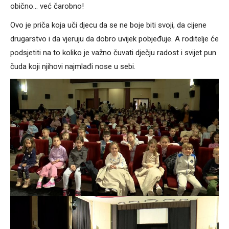
obično… već čarobno!
Ovo je priča koja uči djecu da se ne boje biti svoji, da cijene
drugarstvo i da vjeruju da dobro uvijek pobjeđuje. A roditelje će
podsjetiti na to koliko je važno čuvati dječju radost i svijet pun
čuda koji njihovi najmlađi nose u sebi.