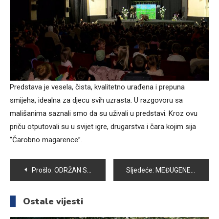
Predstava je vesela, čista, kvalitetno urađena i prepuna
smijeha, idealna za djecu svih uzrasta. U razgovoru sa
mališanima saznali smo da su uživali u predstavi. Kroz ovu
priču otputovali su u svijet igre, drugarstva i čara kojim sija
“Čarobno magarence”.
Navigacija
Prošlo:
ODRŽAN SASTANAK O PROBLEMU PREVOZA U BLAGOVCU I TIHOVIĆIMA: GRAĐANI TRAŽE HITNA RJEŠENJA
Sljedeće:
MEĐUGENERACIJSKIM SUSRETOM I SADNJOM BILJAKA U VOGOŠĆI OBILJEŽEN DAN PLANETE ZEMLJE
članaka
Ostale vijesti