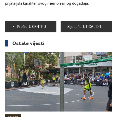
prijateljski karakter ovog memorijalnog događaja.
Navigacija
Prošlo:
U CENTRU ZA ZDRAVO STARENJE VOGOŠĆA ODRŽANO PREDAVANJE O ZDRAVOJ ISHRANI TOKOM RAMAZANA
Sljedeće:
UTICAJ DRUŠTVENIH MREŽA NA MLADE: ZABAVA ILI PROBLEM
članaka
Ostale vijesti