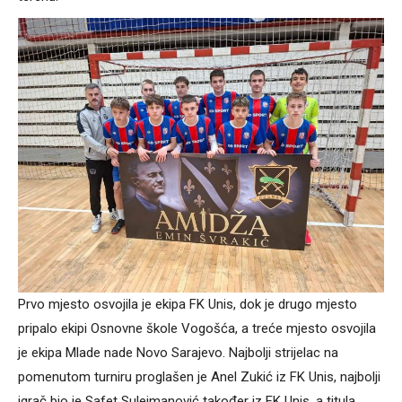
Prvo mjesto osvojila je ekipa FK Unis, dok je drugo mjesto
pripalo ekipi Osnovne škole Vogošća, a treće mjesto osvojila
je ekipa Mlade nade Novo Sarajevo. Najbolji strijelac na
pomenutom turniru proglašen je Anel Zukić iz FK Unis, najbolji
igrač bio je Safet Sulejmanović također iz FK Unis, a titula