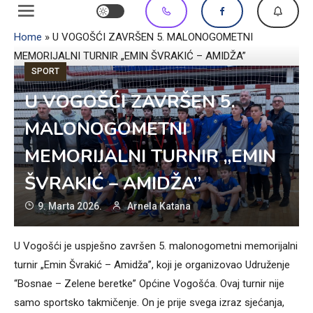
Home
»
U VOGOŠĆI ZAVRŠEN 5. MALONOGOMETNI
MEMORIJALNI TURNIR „EMIN ŠVRAKIĆ – AMIDŽA”
SPORT
U VOGOŠĆI ZAVRŠEN 5.
MALONOGOMETNI
MEMORIJALNI TURNIR „EMIN
ŠVRAKIĆ – AMIDŽA”
9. Marta 2026.
Arnela Katana
U Vogošći je uspješno završen 5. malonogometni memorijalni
turnir „Emin Švrakić – Amidža”, koji je organizovao Udruženje
“Bosnae – Zelene beretke” Općine Vogošća. Ovaj turnir nije
samo sportsko takmičenje. On je prije svega izraz sjećanja,