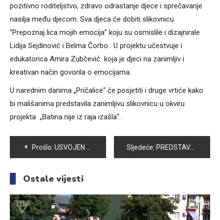
pozitivno roditeljstvo, zdravo odrastanje djece i sprečavanje
nasilja među djecom. Sva djeca će dobiti slikovnicu
“Prepoznaj lica mojih emocija” koju su osmislile i dizajnirale
Lidija Sejdinović i Belma Čorbo. U projektu učestvuje i
edukatorica Amira Zubčević koja je djeci na zanimljiv i
kreativan način govorila o emocijama.
U narednim danima „Pričalice“ će posjetiti i druge vrtiće kako
bi mališanima predstavila zanimljivu slikovnicu u okviru
projekta „Batina nije iz raja izašla“.
Navigacija
Prošlo:
USVOJEN AKCIONI PLAN ZA JEDNAKOST I RAVNOPRAVNOST SPOLOVA ZA PERIOD 2018-2021. GODINA
Sljedeće:
PREDSTAVLJAMO I-2 RAZRED OŠ „ZAJKO DELIĆ“
članaka
Ostale vijesti