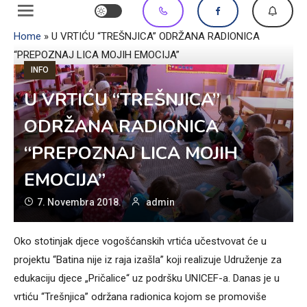
Home
»
U VRTIĆU “TREŠNJICA” ODRŽANA RADIONICA
“PREPOZNAJ LICA MOJIH EMOCIJA”
INFO
U VRTIĆU “TREŠNJICA”
ODRŽANA RADIONICA
“PREPOZNAJ LICA MOJIH
EMOCIJA”
7. Novembra 2018.
admin
Oko stotinjak djece vogošćanskih vrtića učestvovat će u
projektu “Batina nije iz raja izašla” koji realizuje Udruženje za
edukaciju djece „Pričalice“ uz podršku UNICEF-a. Danas je u
vrtiću “Trešnjica” održana radionica kojom se promoviše