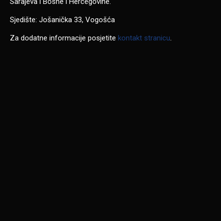
Sarajeva i Bosne i Hercegovine.
Sjedište: Jošanička 33, Vogošća
Za dodatne informacije posjetite
kontakt stranicu
.