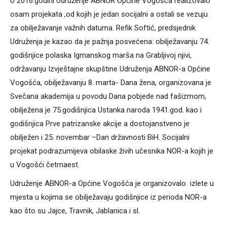
U 2016.godini Udruženje ABNOR Općine Vogošća realizovalo
osam projekata ,od kojih je jedan socijalni a ostali se vezuju
za obilježavanje važnih datuma. Refik Softić, predsjednik
Udruženja je kazao da je pažnja posvećena: obilježavanju 74.
godišnjice polaska Igmanskog marša na Grabljivoj njivi,
održavanju Izvještajne skupštine Udruženja ABNOR-a Općine
Vogošća, obilježavanju 8. marta- Dana žena, organizovana je
Svečana akademija u povodu Dana pobjede nad fašizmom,
obilježena je 75.godišnjica Ustanka naroda 1941.god. kao i
godišnjica Prve patrizanske akcije a dostojanstveno je
obilježen i 25. novembar –Dan državnosti BiH. Socijalni
projekat podrazumijeva obilaske živih učesnika NOR-a kojih je
u Vogošći četrnaest.
Udruženje ABNOR-a Općine Vogošća je organizovalo izlete u
mjesta u kojima se obilježavaju godišnjice iz perioda NOR-a
kao što su Jajce, Travnik, Jablanica i sl.