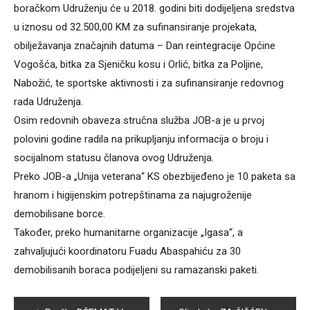
boračkom Udruženju će u 2018. godini biti dodijeljena sredstva
u iznosu od 32.500,00 KM za sufinansiranje projekata,
obilježavanja značajnih datuma – Dan reintegracije Općine
Vogošća, bitka za Sjeničku kosu i Orlić, bitka za Poljine,
Nabožić, te sportske aktivnosti i za sufinansiranje redovnog
rada Udruženja.
Osim redovnih obaveza stručna služba JOB-a je u prvoj
polovini godine radila na prikupljanju informacija o broju i
socijalnom statusu članova ovog Udruženja.
Preko JOB-a „Unija veterana“ KS obezbijeđeno je 10 paketa sa
hranom i higijenskim potrepštinama za najugroženije
demobilisane borce.
Također, preko humanitarne organizacije „Igasa“, a
zahvaljujući koordinatoru Fuadu Abaspahiću za 30
demobilisanih boraca podijeljeni su ramazanski paketi.