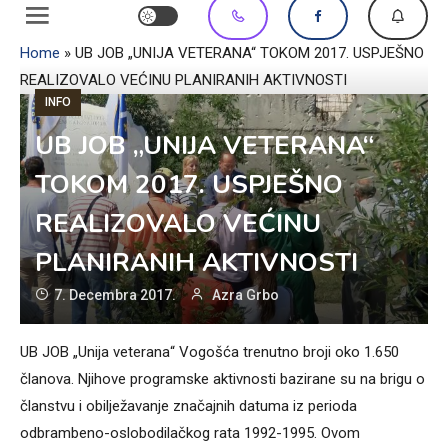
Home
»
UB JOB „UNIJA VETERANA“ TOKOM 2017. USPJEŠNO
REALIZOVALO VEĆINU PLANIRANIH AKTIVNOSTI
INFO
UB JOB „UNIJA VETERANA“
TOKOM 2017. USPJEŠNO
REALIZOVALO VEĆINU
PLANIRANIH AKTIVNOSTI
7. Decembra 2017.
Azra Grbo
UB JOB „Unija veterana“ Vogošća trenutno broji oko 1.650
članova. Njihove programske aktivnosti bazirane su na brigu o
članstvu i obilježavanje značajnih datuma iz perioda
odbrambeno-oslobodilačkog rata 1992-1995. Ovom