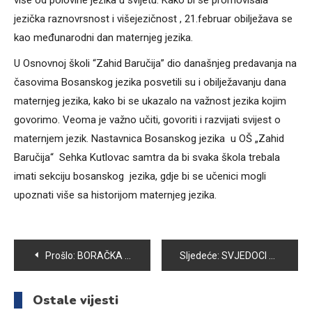
više od polovine jezika u svijetu. Kako bi se promovisala
jezička raznovrsnost i višejezičnost , 21.februar obilježava se
kao međunarodni dan maternjeg jezika.
U Osnovnoj školi “Zahid Baručija” dio današnjeg predavanja na
časovima Bosanskog jezika posvetili su i obilježavanju dana
maternjeg jezika, kako bi se ukazalo na važnost jezika kojim
govorimo. Veoma je važno učiti, govoriti i razvijati svijest o
maternjem jezik. Nastavnica Bosanskog jezika u OŠ „Zahid
Baručija“ Sehka Kutlovac samtra da bi svaka škola trebala
imati sekciju bosanskog jezika, gdje bi se učenici mogli
upoznati više sa historijom maternjeg jezika.
Navigacija
Prošlo:
BORAČKA UDRUŽENJA DAJU DOPRINOS OBILJEŽAVANJU ZNAČAJNIH DATUMA
Sljedeće:
SVJEDOCI U PROCESU SUĐENJA JOVANU TINTORU NAKON 25 GODINA TEŠKO SE PRISJEĆAJU SVIH ZLODJELA KOJE SU PREŽIVJELI
članaka
Ostale vijesti