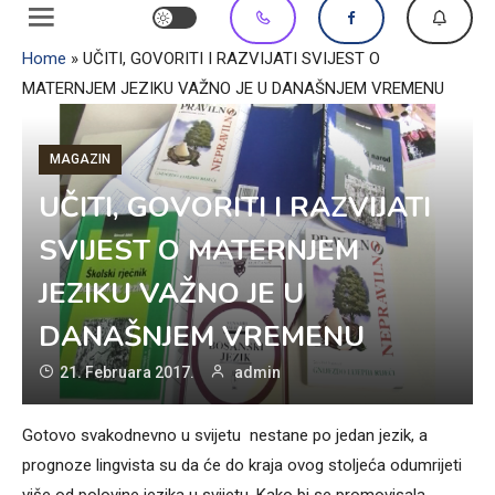
Home
»
UČITI, GOVORITI I RAZVIJATI SVIJEST O
MATERNJEM JEZIKU VAŽNO JE U DANAŠNJEM VREMENU
MAGAZIN
UČITI, GOVORITI I RAZVIJATI
SVIJEST O MATERNJEM
JEZIKU VAŽNO JE U
DANAŠNJEM VREMENU
21. Februara 2017.
admin
Gotovo svakodnevno u svijetu nestane po jedan jezik, a
prognoze lingvista su da će do kraja ovog stoljeća odumrijeti