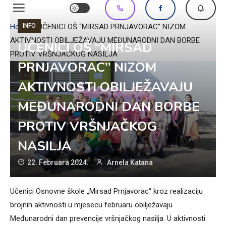
INFO
Home
»
UČENICI OŠ “MIRSAD PRNJAVORAC” NIZOM
AKTIVNOSTI OBILJEŽAVAJU MEĐUNARODNI DAN BORBE
UČENICI OŠ “MIRSAD
PROTIV VRŠNJAČKOG NASILJA
PRNJAVORAC” NIZOM
AKTIVNOSTI OBILJEŽAVAJU
MEĐUNARODNI DAN BORBE
PROTIV VRŠNJAČKOG
NASILJA
22. Februara 2024.
Arnela Katana
Učenici Osnovne škole „Mirsad Prnjavorac“ kroz realizaciju
brojnih aktivnosti u mjesecu februaru obilježavaju
Međunarodni dan prevencije vršnjačkog nasilja. U aktivnosti