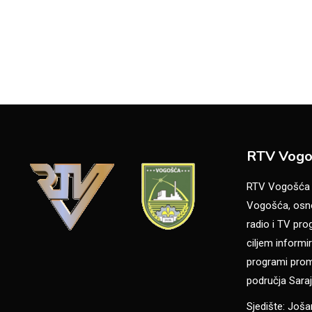
RTV Vogo
RTV Vogošća je
Vogošća, osno
radio i TV pr
ciljem informir
programi promo
područja Saraj
Sjedište: Još