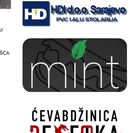
U
OŠĆA