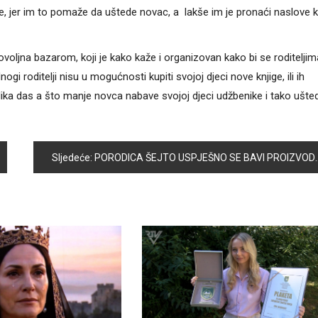
are, jer im to pomaže da uštede novac, a lakše im je pronaći naslove k
ovoljna bazarom, koji je kako kaže i organizovan kako bi se roditeljim
 roditelji nisu u mogućnosti kupiti svojoj djeci nove knjige, ili ih
lika das a što manje novca nabave svojoj djeci udžbenike i tako ušte
Sljedeće:
PORODICA ŠEJTO USPJEŠNO SE BAVI PROIZVODNJOM MALINA