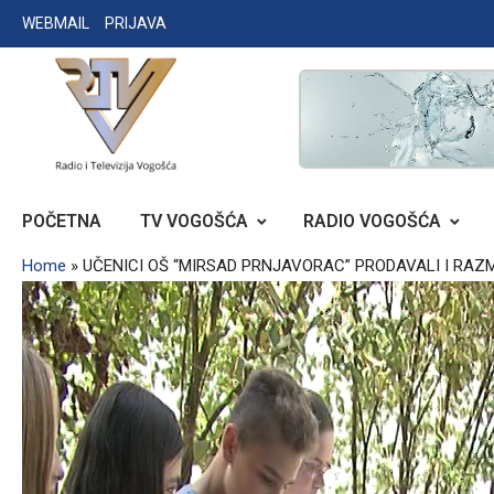
Skip
WEBMAIL
PRIJAVA
to
content
RADIO TELEVIZIJA VOGOŠĆA
POČETNA
TV VOGOŠĆA
RADIO VOGOŠĆA
Home
»
UČENICI OŠ “MIRSAD PRNJAVORAC” PRODAVALI I RAZ