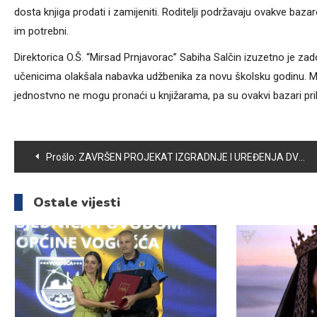
dosta knjiga prodati i zamijeniti. Roditelji podržavaju ovakve baz
im potrebni.
Direktorica O.Š. “Mirsad Prnjavorac” Sabiha Salčin izuzetno je zad
učenicima olakšala nabavka udžbenika za novu školsku godinu. Mnogi
jednostvno ne mogu pronaći u knjižarama, pa su ovakvi bazari pri
Navigacija
Prošlo:
ZAVRŠEN PROJEKAT IZGRADNJE I UREĐENJA DVORIŠTA OŠ “IZET ŠABIĆ”
članaka
Ostale vijesti