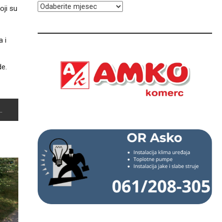
ARHIVA
oji su
a i
de.