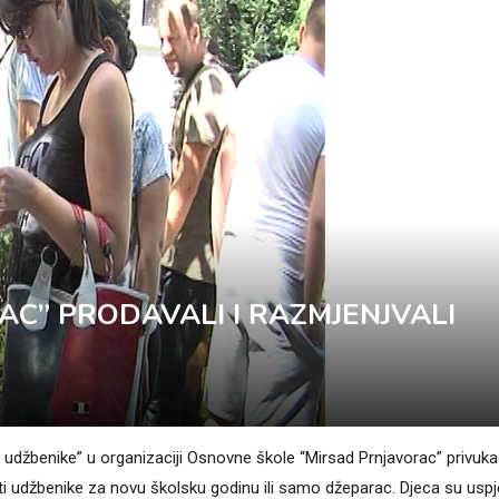
AC” PRODAVALI I RAZMJENJVALI
udžbenike” u organizaciji Osnovne škole “Mirsad Prnjavorac” privuka
jediti udžbenike za novu školsku godinu ili samo džeparac. Djeca su uspj