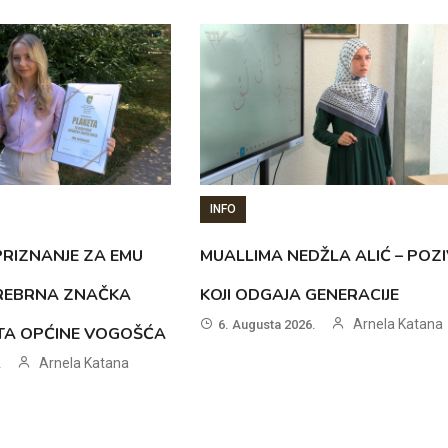
INFO
RIZNANJE ZA EMU
MUALLIMA NEDŽLA ALIĆ – POZI
SREBRNA ZNAČKA
KOJI ODGAJA GENERACIJE
Arnela Katana
6. Augusta 2026.
ETA OPĆINE VOGOŠĆA
Arnela Katana
.