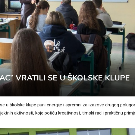
AC” VRATILI SE U ŠKOLSKE KLUPE
se u školske klupe puni energije i spremni za izazove drugog polugod
ktnih aktivnosti, koje potiču kreativnost, timski rad i praktičnu prim