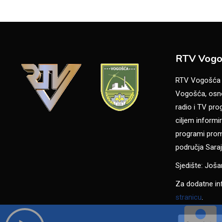
RTV Vogo
RTV Vogošća je
Vogošća, osno
radio i TV pr
ciljem informir
programi promo
područja Saraj
Sjedište: Još
Za dodatne in
stranicu
.