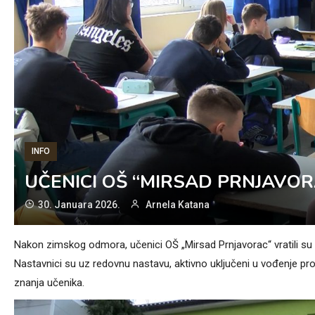
INFO
UČENICI OŠ “MIRSAD PRNJAVOR
30. Januara 2026.
Arnela Katana
Nakon zimskog odmora, učenici OŠ „Mirsad Prnjavorac“ vratili su 
Nastavnici su uz redovnu nastavu, aktivno uključeni u vođenje proje
znanja učenika.