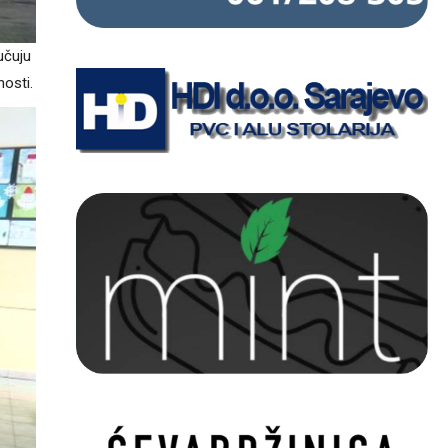
učuju
nosti.