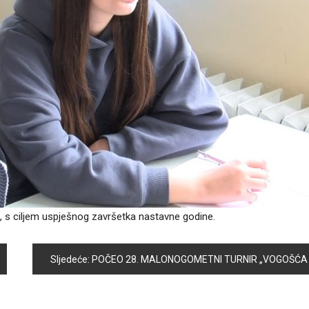
u, s ciljem uspješnog završetka nastavne godine.
Sljedeće:
POČEO 28. MALONOGOMETNI TURNIR „VOGOŠĆA 2026