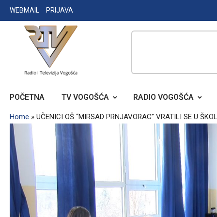
Skip
WEBMAIL
PRIJAVA
to
content
RADIO TELEVIZIJA VOGOŠĆA
POČETNA
TV VOGOŠĆA
RADIO VOGOŠĆA
Home
»
UČENICI OŠ “MIRSAD PRNJAVORAC” VRATILI SE U ŠKO