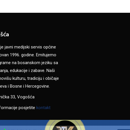
šća
 javni medijski servis općine
van 1996. godine. Emitujemo
ograme na bosanskom jeziku sa
anja, edukacije i zabave. Naši
višu kulturu, tradiciju i običaje
eva i Bosne i Hercegovine.
anička 33, Vogošća
formacije posjetite
kontakt