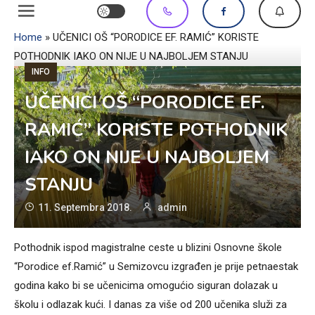
Home
»
UČENICI OŠ “PORODICE EF. RAMIĆ” KORISTE
POTHODNIK IAKO ON NIJE U NAJBOLJEM STANJU
INFO
UČENICI OŠ “PORODICE EF.
RAMIĆ” KORISTE POTHODNIK
IAKO ON NIJE U NAJBOLJEM
STANJU
11. Septembra 2018.
admin
Pothodnik ispod magistralne ceste u blizini Osnovne škole
“Porodice ef.Ramić” u Semizovcu izgrađen je prije petnaestak
godina kako bi se učenicima omogućio siguran dolazak u
školu i odlazak kući. I danas za više od 200 učenika služi za