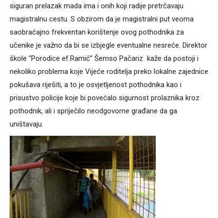
siguran prelazak mada ima i onih koji radije pretrčavaju
magistralnu cestu. S obzirom da je magistralni put veoma
saobraćajno frekventan korištenje ovog pothodnika za
učenike je važno da bi se izbjegle eventualne nesreće. Direktor
škole “Porodice ef.Ramić” Šemso Pačariz kaže da postoji i
nekoliko problema koje Vijeće roditelja preko lokalne zajednice
pokušava riješiti, a to je osvjetljenost pothodnika kao i
prisustvo policije koje bi povećalo sigurnost prolaznika kroz
pothodnik, ali i spriječilo neodgovorne građane da ga
uništavaju.