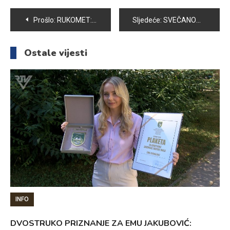
Navigacija
Prošlo:
RUKOMET: VOGOŠĆA POLJINE HILLS SAVLADALA EKIPU RK MAGLAJ
Sljedeće:
SVEČANOM SJEDNICOM OBILJEŽEN 1. MART MEĐUNARODNI DAN CIVILNE ZAŠTITE
članaka
Ostale vijesti
INFO
DVOSTRUKO PRIZNANJE ZA EMU JAKUBOVIĆ: