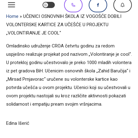
Home
»
UČENICI OSNOVNIH ŠKOLA IZ VOGOŠĆE DOBILI
VOLONTERSKE KARTICE ZA UČEŠĆE U PROJEKTU
„VOLONTIRANJE JE COOL“
Omladinsko udruženje CROA četvrtu godinu za redom
uspješno realizuje projekat pod nazivom „Volontiranje je cool“.
U protekloj godinu učestvovalo je preko 1000 mladih volontera
iz pet gradova BiH. Učenicim osnovnih škola „Zahid Baručija“ i
„Mirsad Prnjavorac“ uručene su volonterske kartice kao
potvrda učešća u ovom projektu. Učenici koji su učestvovali u
ovom projektu nastojali su kroz različite aktivnosti pokazati
solidarnost i empatiju pream svojim vršnjacima.
Edina Išerić