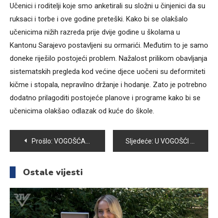
Učenici i roditelji koje smo anketirali su složni u činjenici da su
ruksaci i torbe i ove godine preteški. Kako bi se olakšalo
učenicima nižih razreda prije dvije godine u školama u
Kantonu Sarajevo postavljeni su ormarići. Međutim to je samo
doneke riješilo postojeći problem. Nažalost prilikom obavljanja
sistematskih pregleda kod većine djece uočeni su deformiteti
kičme i stopala, nepravilno držanje i hodanje. Zato je potrebno
dodatno prilagoditi postojeće planove i programe kako bi se
učenicima olakšao odlazak od kuće do škole.
Navigacija
Prošlo:
VOGOŠĆANSKI MASKENBAL OKUPIO VIŠE OD 300 DJECE
Sljedeće:
U VOGOŠĆI SVEČANO OTVORENA STOMATOLOŠKA ORDINACIJA DENTAL CENTAR
članaka
Ostale vijesti