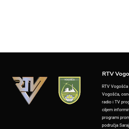
RTV Vogo
RTV Vogošća je
Vogošća, osno
radio i TV pr
ciljem informir
programi promo
područja Saraj