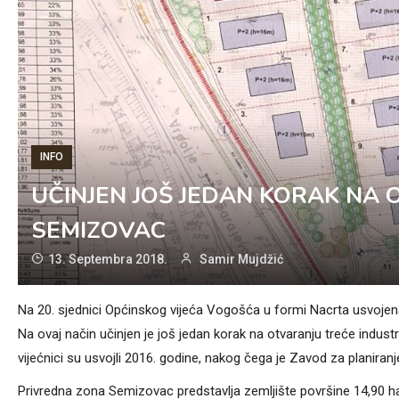
INFO
UČINJEN JOŠ JEDAN KORAK NA
SEMIZOVAC
13. Septembra 2018.
Samir Mujdžić
Na 20. sjednici Općinskog vijeća Vogošća u formi Nacrta usvojen
Na ovaj način učinjen je još jedan korak na otvaranju treće indus
vijećnici su usvojli 2016. godine, nakog čega je Zavod za planir
Privredna zona Semizovac predstavlja zemljište površine 14,90 ha