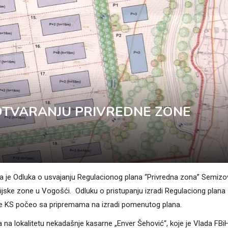
 OTVARANJU PRIVREDNE ZONE
a je Odluka o usvajanju Regulacionog plana “Privredna zona” Semizo
trijske zone u Vogošći. Odluku o pristupanju izradi Regulaciong plana
anje KS počeo sa pripremama na izradi pomenutog plana.
 na lokalitetu nekadašnje kasarne „Enver Šehović“, koje je Vlada FBi