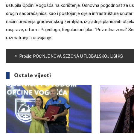
ustupila Općini Vogošća na korištenje. Osnovna pogodnost za usp
drugih saobraćajnica, kao i postojanje dijela infrastrukture unuta
načini uređenja građevinskog zemljišta, izgradnje planiranih objek
rasprave, u formi Prijedloga, Regulacioni plan “Privredna zona” 
razmatranje i usvajanje.
Navigacija
Prošlo:
POČINJE NOVA SEZONA U FUDBALSKOJ LIGI KS
članaka
Ostale vijesti