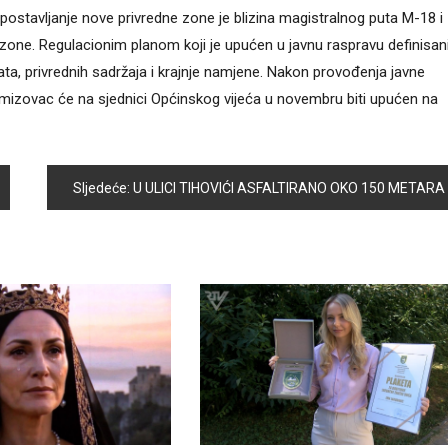
ostavljanje nove privredne zone je blizina magistralnog puta M-18 i
r zone. Regulacionim planom koji je upućen u javnu raspravu definisan
ata, privrednih sadržaja i krajnje namjene. Nakon provođenja javne
Semizovac će na sjednici Općinskog vijeća u novembru biti upućen na
Sljedeće:
U ULICI TIHOVIĆI ASFALTIRANO OKO 150 METARA PUTA