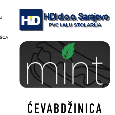
U
OŠĆA