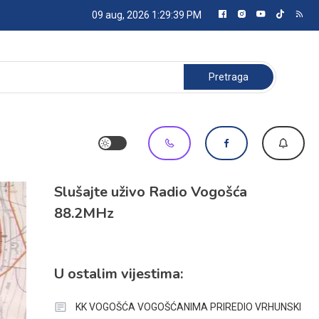
09 aug, 2026
1:29:40 PM
Pretraga:
Slušajte uživo Radio Vogošća
88.2MHz
U ostalim vijestima:
KK VOGOŠĆA VOGOŠĆANIMA PRIREDIO VRHUNSKI