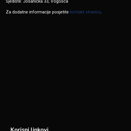
Sjedište: Jošanička 33, Vogošća
Za dodatne informacije posjetite
kontakt stranicu
.
Korisni linkovi