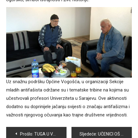
Uz snažnu podršku Općine Vogošća, u organizaciji Sekcije
mladih antifašista održane su i tematske tribine na kojima su
učestvovali profesori Univerziteta u Sarajevu. Ove aktivnosti
dodatno su doprinijele jačanju svijesti o značaju antifašizma i
važnosti njegovog očuvanja kao trajne društvene vrijednosti.
Navigacija
Prošlo:
TUGA U VOGOŠĆI: PREMINULA DJEVOJČICA SELMA BAŠIĆ
Sljedeće:
UČENICI OŠ “ZAHID BARUČIJA” PRVO POLUGODIŠTE ZAVRŠILI SREDNJOM OCJENOM 4,59