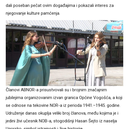
dali poseban pečat ovim događajima i pokazali interes za
njegovanje kulture pamćenja.
Članovi ABNOR-a prisustvovali su i brojnim značajnim
jubilejima organizovanim izvan granica Općine Vogošća, a koji
se odnose na tekovine NOR-a iz perioda 1941.–1945. godine.
Udruženje danas okuplja veliki broj članova, među kojima je i
jedini živi učesnik NOB-a, stogodišnji Hasan Šejto iz naselja
Ugorsko, simbol istrajnosti i žive historije.