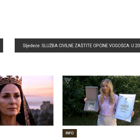
Sljedeće:
SLUŽBA CIVILNE ZAŠTITE OPĆINE VOGOŠĆA: U 2015. GODINI REALIZOVANO VIŠE PROJEKATA IZ OBLASTI DEMINIRANJA
INFO