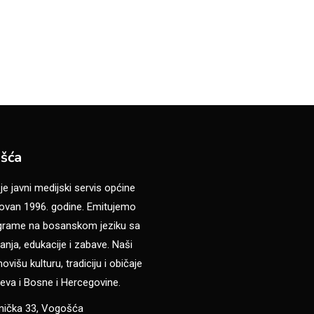
šća
 javni medijski servis općine
van 1996. godine. Emitujemo
ograme na bosanskom jeziku sa
anja, edukacije i zabave. Naši
višu kulturu, tradiciju i običaje
eva i Bosne i Hercegovine.
anička 33, Vogošća