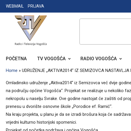
Skip
WEBMAIL
PRIJAVA
to
content
RADIO TELEVIZIJA VOGOŠĆA
POČETNA
TV VOGOŠĆA
RADIO VOGOŠĆA
Home
»
UDRUŽENJE „AKTIVA2014“ IZ SEMIZOVCA NASTAVLJA
Omladinsko udruženje „Aktiva2014“ iz Semizovca već dvije godine r
na području općine Vogošća“. Projekat se realizuje u nekoliko faza,
nekropolu u naselju Svrake. Ove godine nastojat će zaštiti od prop
prenesu u dvorište osnovne škole „Porodice ef. Ramić“.
Na kraju projekta, u planu je da se izradi brošura koja će sadržava
vrijedni kulturno historijski spomenici.
Projekat od početka podržava i općina Vogošća.