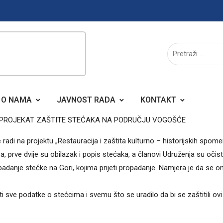
O NAMA
JAVNOST RADA
KONTAKT
 PROJEKAT ZAŠTITE STEĆAKA NA PODRUČJU VOGOŠĆE
adi na projektu „Restauracija i zaštita kulturno – historijskih spome
 prve dvije su obilazak i popis stećaka, a članovi Udruženja su očisti
adanje stećke na Gori, kojima prijeti propadanje. Namjera je da se on
ti sve podatke o stećcima i svemu što se uradilo da bi se zaštitili ovi