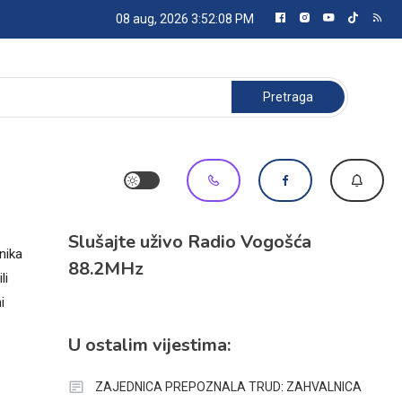
08 aug, 2026
3:52:08 PM
Pretraga:
Slušajte uživo Radio Vogošća
nika
88.2MHz
li
i
U ostalim vijestima:
ZAJEDNICA PREPOZNALA TRUD: ZAHVALNICA