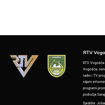
RTV Vogo
RTV Vogošća je
Vogošća, osno
radio i TV pr
ciljem informir
programi promo
područja Saraj
Sjedište: Još