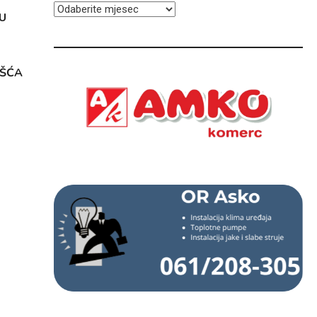
ARHIVA
U
OŠĆA