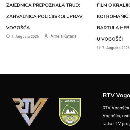
ZAJEDNICA PREPOZNALA TRUD:
FILM O KRALJI
ZAHVALNICA POLICIJSKOJ UPRAVI
KOTROMANIĆ 
VOGOŠĆA
BARTULA HEB
Arnela Katana
7. Augusta 2026.
U VOGOŠĆI
7. Augusta 2026
RTV Vogo
RTV Vogošća je
Vogošća, osno
radio i TV pr