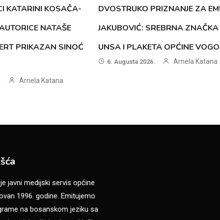
CI KATARINI KOSAČA-
DVOSTRUKO PRIZNANJE ZA EM
AUTORICE NATAŠE
JAKUBOVIĆ: SREBRNA ZNAČKA
ERT PRIKAZAN SINOĆ
UNSA I PLAKETA OPĆINE VOG
Arnela Katana
6. Augusta 2026.
Arnela Katana
.
šća
 javni medijski servis općine
van 1996. godine. Emitujemo
ograme na bosanskom jeziku sa