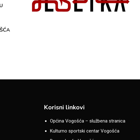
U
OŠĆA
Korisni linkovi
Općina Vogošća – službena stranica
Kulturno sportski centar Vogošća