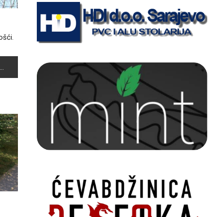
ošći.