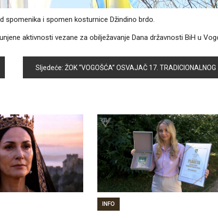
ed spomenika i spomen kosturnice Džindino brdo.
punjene aktivnosti vezane za obilježavanje Dana državnosti BiH u Vog
Sljedeće:
ŽOK “VOGOŠĆA” OSVAJAČ 17. TRADICIONALNOG ODBOJKAŠKOG TURNIRA “VOGOŠĆA 2020”
INFO