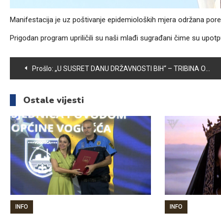
Manifestacija je uz poštivanje epidemioloških mjera održana por
Prigodan program upriličili su naši mlađi sugrađani čime su upot
Navigacija
Prošlo:
„U SUSRET DANU DRŽAVNOSTI BIH“ – TRIBINA ODRŽANA U VOGOŠĆI
članaka
Ostale vijesti
INFO
INFO