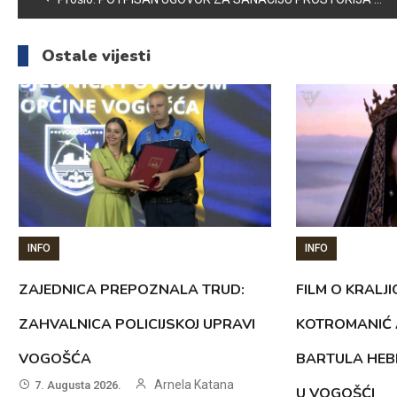
članaka
Ostale vijesti
INFO
INFO
ZAJEDNICA PREPOZNALA TRUD:
FILM O KRALJI
ZAHVALNICA POLICIJSKOJ UPRAVI
KOTROMANIĆ 
VOGOŠĆA
BARTULA HEB
Arnela Katana
7. Augusta 2026.
U VOGOŠĆI