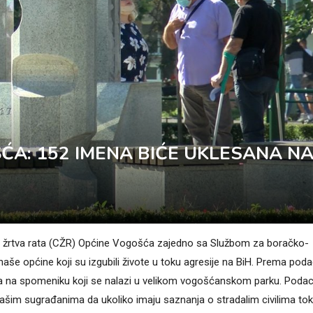
ĆA: 152 IMENA BIĆE UKLESANA N
ih žrtva rata (CŽR) Općine Vogošća zajedno sa Službom za boračko-
a naše općine koji su izgubili živote u toku agresije na BiH. Prema pod
ana na spomeniku koji se nalazi u velikom vogošćanskom parku. Podac
 našim sugrađanima da ukoliko imaju saznanja o stradalim civilima t