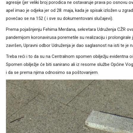
agresije (jer veliki broj porodica ne ostavaruje prava po osnovu o
apel imao je odjeka jer od 28. maja, kada je spisak izložen u zg
povećao se na 152 ( i sve su dokumentovani slučajevi).
Prema pojašnjenju Fehima Merdana, sekretara Udruženja CŽR ova akt
pandemijom koronavirusa poremetile su realizaciju i prolongirale je
završen, Upravni odbor Udruženja je dao saglasnost na isti te je n
Treba reći i to da su na Centralnom spomen obilježju evidentna 
Spomen obilježje će biti sanirano ali iz resorne službe Općine 
i da se prema njima odnosimo sa poštovanjem.