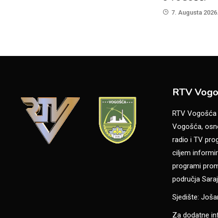
7. Augusta 2026
RTV Vogo
RTV Vogošća je
Vogošća, osno
radio i TV pr
ciljem informir
programi promo
područja Saraj
Sjedište: Još
Za dodatne in