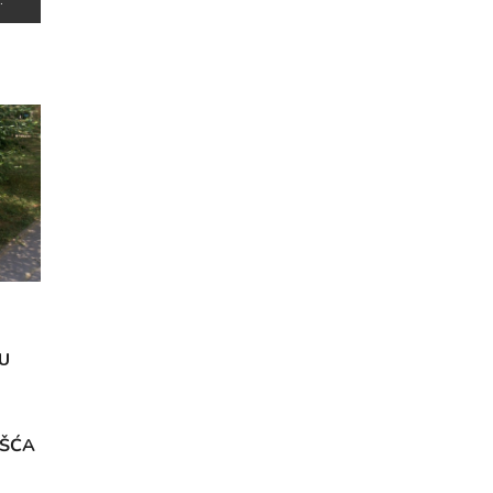
U
OŠĆA