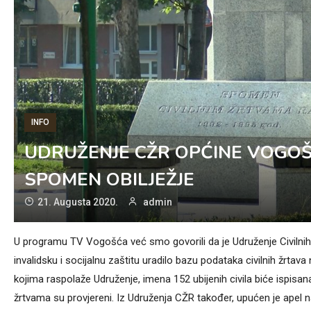
INFO
UDRUŽENJE CŽR OPĆINE VOGOŠ
SPOMEN OBILJEŽJE
21. Augusta 2020.
admin
U programu TV Vogošća već smo govorili da je Udruženje Civiln
invalidsku i socijalnu zaštitu uradilo bazu podataka civilnih žrtav
kojima raspolaže Udruženje, imena 152 ubijenih civila biće ispis
žrtvama su provjereni. Iz Udruženja CŽR također, upućen je apel