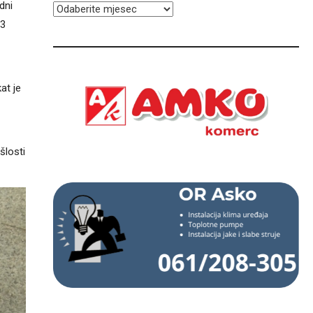
dni
ARHIVA
33
at je
šlosti