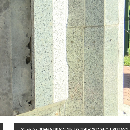
Sljedeće:
PREMA PRAVILNIKU O ZDRAVSTVENOJ ISPRAVNOSTI VODE VODA SA LOKALNOG VODOVODA KONOVICA – TIHOVIĆI SE MOŽE KORISTITI ZA SVAKODNEVNU UPOTREBU