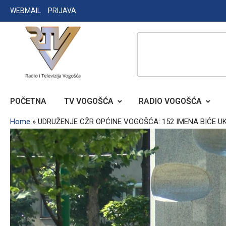
Skip
WEBMAIL
PRIJAVA
to
content
RADIO TELEVIZIJA VOGOŠĆA
POČETNA
TV VOGOŠĆA
RADIO VOGOŠĆA
Home
»
UDRUŽENJE CŽR OPĆINE VOGOŠĆA: 152 IMENA BIĆE 