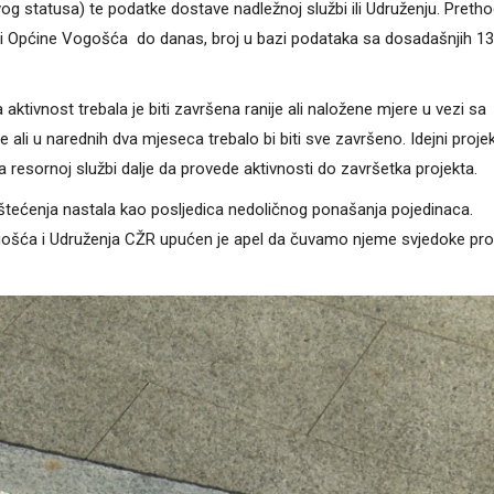
vog statusa) te podatke dostave nadležnoj službi ili Udruženju. Pretho
radi Općine Vogošća do danas, broj u bazi podataka sa dosadašnjih 1
ivnost trebala je biti završena ranije ali naložene mjere u vezi sa
 ali u narednih dva mjeseca trebalo bi biti sve završeno. Idejni projek
a resornoj službi dalje da provede aktivnosti do završetka projekta.
oštećenja nastala kao posljedica nedoličnog ponašanja pojedinaca.
Vogošća i Udruženja CŽR upućen je apel da čuvamo njeme svjedoke pro