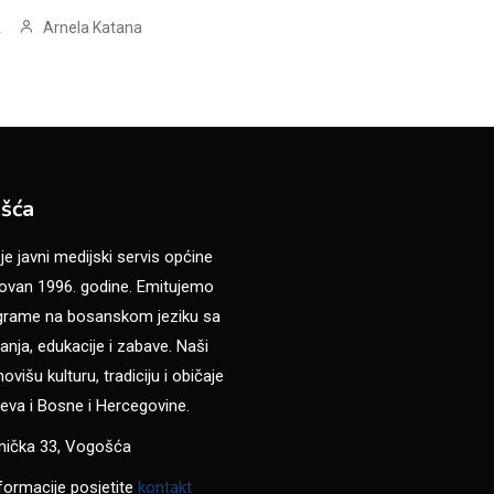
Arnela Katana
.
šća
 javni medijski servis općine
van 1996. godine. Emitujemo
ograme na bosanskom jeziku sa
anja, edukacije i zabave. Naši
višu kulturu, tradiciju i običaje
eva i Bosne i Hercegovine.
anička 33, Vogošća
formacije posjetite
kontakt