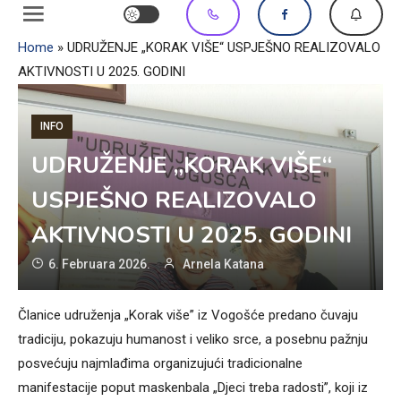
Home
»
UDRUŽENJE „KORAK VIŠE“ USPJEŠNO REALIZOVALO
AKTIVNOSTI U 2025. GODINI
INFO
UDRUŽENJE „KORAK VIŠE“
USPJEŠNO REALIZOVALO
AKTIVNOSTI U 2025. GODINI
6. Februara 2026.
Arnela Katana
Članice udruženja „Korak više” iz Vogošće predano čuvaju
tradiciju, pokazuju humanost i veliko srce, a posebnu pažnju
posvećuju najmlađima organizujući tradicionalne
manifestacije poput maskenbala „Djeci treba radosti”, koji iz