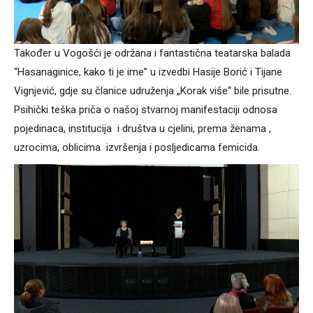
Također u Vogošći je održana i fantastična teatarska balada
“Hasanaginice, kako ti je ime” u izvedbi Hasije Borić i Tijane
Vignjević, gdje su članice udruženja „Korak više“ bile prisutne.
Psihički teška priča o našoj stvarnoj manifestaciji odnosa
pojedinaca, institucija i društva u cjelini, prema ženama ,
uzrocima, oblicima izvršenja i posljedicama femicida.