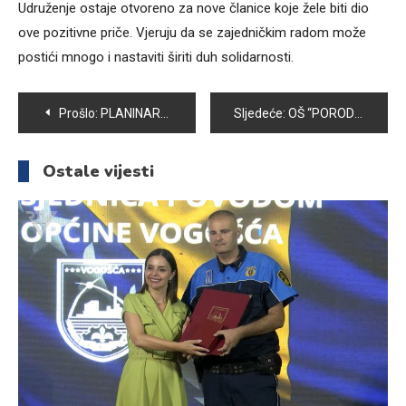
Udruženje ostaje otvoreno za nove članice koje žele biti dio
ove pozitivne priče. Vjeruju da se zajedničkim radom može
postići mnogo i nastaviti širiti duh solidarnosti.
Navigacija
Prošlo:
PLANINARSKO DRUŠTVO “PLANINAR” ZA VIKEND ORGANIZUJE 8. ZIMSKE PLANINARSKE IGRE
Sljedeće:
OŠ “PORODICE EFENDIJE RAMIĆ” SIGURNO I POTICAJNO MJESTO ZA 342 UČENIKA
članaka
Ostale vijesti