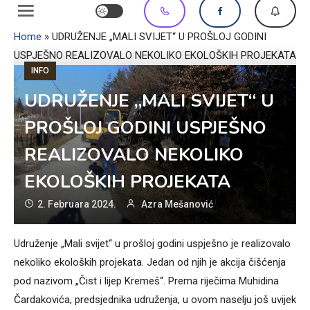
Home
»
UDRUŽENJE „MALI SVIJET“ U PROŠLOJ GODINI
USPJEŠNO REALIZOVALO NEKOLIKO EKOLOŠKIH PROJEKATA
INFO
UDRUŽENJE „MALI SVIJET“ U
PROŠLOJ GODINI USPJEŠNO
REALIZOVALO NEKOLIKO
EKOLOŠKIH PROJEKATA
2. Februara 2024.
Azra Mešanović
Udruženje „Mali svijet“ u prošloj godini uspješno je realizovalo
nekoliko ekoloških projekata. Jedan od njih je akcija čišćenja
pod nazivom „Čist i lijep Kremeš“. Prema riječima Muhidina
Čardakovića, predsjednika udruženja, u ovom naselju još uvijek