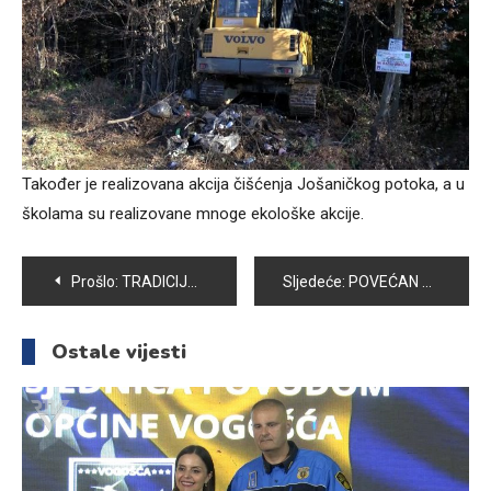
Također je realizovana akcija čišćenja Jošaničkog potoka, a u
školama su realizovane mnoge ekološke akcije.
Navigacija
Prošlo:
TRADICIJA SE NASTAVLJA – OVOG VIKENDA SE ODRŽAVAJU ZIMSKE PLANINARSKE IGRE NA MOTKI
Sljedeće:
POVEĆAN BROJ PACIJENATA SA VIRUSNIM OBOLJENJEM
članaka
Ostale vijesti