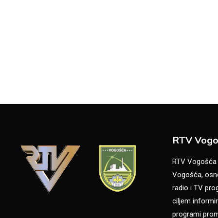
RTV Vogo
RTV Vogošća je
Vogošća, osno
radio i TV pr
ciljem informir
programi promo