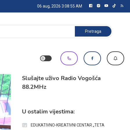
06 aug, 2026
3:08:56 AM
Pretraga:
Slušajte uživo Radio Vogošća
88.2MHz
U ostalim vijestima:
EDUKATIVNO-KREATIVNI CENTAR „TETA