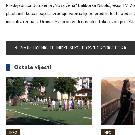
Predsjednica Udruženja „Nova žena“ Daliborka Nikolić, ekipi TV Vo
plastičnih kesa i papira izrađuju veoma lijepe predmete, te podcr
inicijativa žena iz Omiša. Svi proizvodi nastali u toku ovog pro
Navigacija
Prošlo:
UČENICI TEHNIČKE SEKCIJE OŠ “PORODICE EF. RAMIĆ” OSVOJILI 3. MJESTO NA NAUČNO TEHNIČKOJ SMOTRI STVARALAŠTVA MLADIH BIH
članaka
Ostale vijesti
INFO
INFO