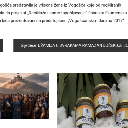
gošća predstavila je vrijedne žene iz Vogošće koje od recikliranih
tala da projekat „Reciklaža i samozapošljavanje“ finansira Ekumenska
jekta biće prezentovani na predstojećim „Vogošćanskim danima 2017“.
Sljedeće:
DŽAMIJA U SVRAKAMA RAMAZAN DOČEKUJE JOŠ LJEPŠA I UREĐENIJ