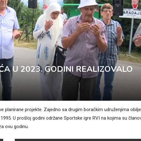
A U 2023. GODINI REALIZOVALO
ve planirane projekte. Zajedno sa drugim boračkim udruženjima obilje
995. U prošloj godini održane Sportske igre RVI na kojima su članov
 za ovu godinu.