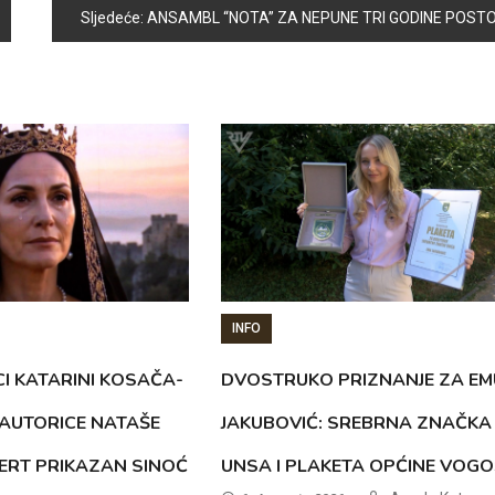
Sljedeće:
ANSAMBL “NOTA” ZA NEPUNE TRI GODINE POSTOJANJA OSVOJIO SRCA VOGOŠĆANSKE PUBLIK
INFO
CI KATARINI KOSAČA-
DVOSTRUKO PRIZNANJE ZA EM
AUTORICE NATAŠE
JAKUBOVIĆ: SREBRNA ZNAČKA
ERT PRIKAZAN SINOĆ
UNSA I PLAKETA OPĆINE VOG