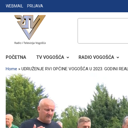
Skip
WEBMAIL
PRIJAVA
to
content
RADIO TELEVIZIJA VOGOŠĆA
POČETNA
TV VOGOŠĆA
RADIO VOGOŠĆA
Home
»
UDRUŽENJE RVI OPĆINE VOGOŠĆA U 2023. GODINI RE