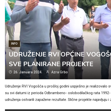
INFO
UDRUŽENJE RVI OPĆINE VOGOŠĆ
SVE PLANIRANE PROJEKTE
26. Januara 2024.
Azra Grbo
Udruženje RVI Vogošća u prošloj godini uspješno je realizovalo s
su svi datumi iz perioda Odbrambeno- oslobodilačkog rata 1992- 1
udruženja ostvarili zapažene rezultate. Slične projekte najavljuju i