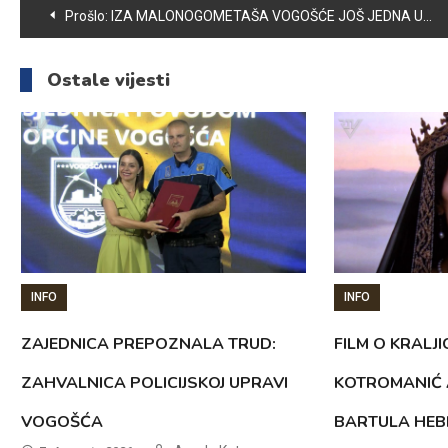
Navigacija
Prošlo:
IZA MALONOGOMETAŠA VOGOŠĆE JOŠ JEDNA USPJEŠNA GODINA
članaka
Ostale vijesti
INFO
INFO
ZAJEDNICA PREPOZNALA TRUD:
FILM O KRALJI
ZAHVALNICA POLICIJSKOJ UPRAVI
KOTROMANIĆ 
VOGOŠĆA
BARTULA HEB