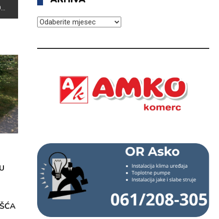
E
ARHIVA
U
OŠĆA