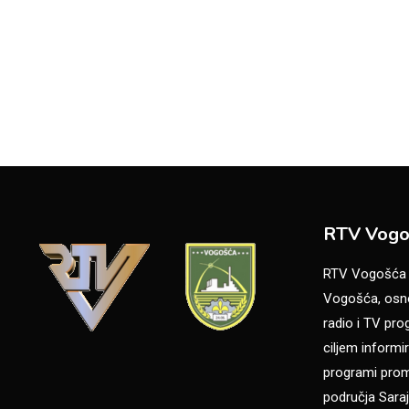
RTV Vogo
RTV Vogošća je
Vogošća, osno
radio i TV pr
ciljem informir
programi promo
područja Saraj