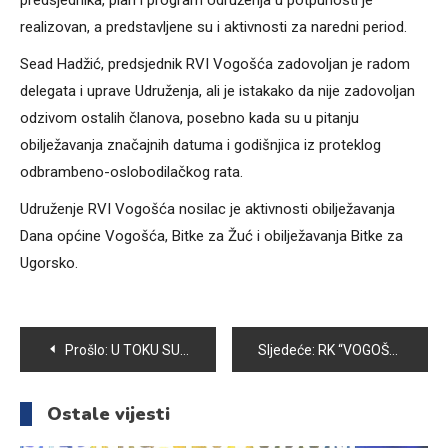
predsjednika, plan i program Udruženja u potpunosti je
realizovan, a predstavljene su i aktivnosti za naredni period.
Sead Hadžić, predsjednik RVI Vogošća zadovoljan je radom
delegata i uprave Udruženja, ali je istakako da nije zadovoljan
odzivom ostalih članova, posebno kada su u pitanju
obilježavanja značajnih datuma i godišnjica iz proteklog
odbrambeno-oslobodilačkog rata.
Udruženje RVI Vogošća nosilac je aktivnosti obilježavanja
Dana općine Vogošća, Bitke za Žuć i obilježavanja Bitke za
Ugorsko.
Navigacija
Prošlo:
U TOKU SU RADOVI NA UREĐENJU CENTRALNOG PARKA U OPĆINI VOGOŠĆA
Sljedeće:
RK “VOGOŠĆA POLJINE HILLS” OD SEPTEMBRA KREĆE U NOVE POBJEDE
članaka
Ostale vijesti