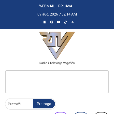
Skip
WEBMAIL
PRIJAVA
to
09 aug, 2026
7:32:15 AM
content
RADIO TELEVIZIJA VOGOŠĆA
Pretraga: