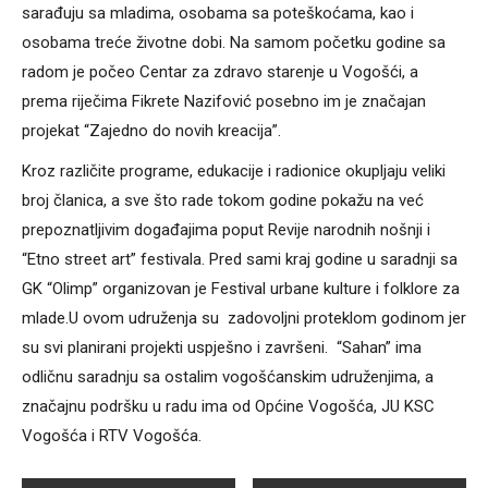
sarađuju sa mladima, osobama sa poteškoćama, kao i
osobama treće životne dobi. Na samom početku godine sa
radom je počeo Centar za zdravo starenje u Vogošći, a
prema riječima Fikrete Nazifović posebno im je značajan
projekat “Zajedno do novih kreacija”.
Kroz različite programe, edukacije i radionice okupljaju veliki
broj članica, a sve što rade tokom godine pokažu na već
prepoznatljivim događajima poput Revije narodnih nošnji i
“Etno street art” festivala. Pred sami kraj godine u saradnji sa
GK “Olimp” organizovan je Festival urbane kulture i folklore za
mlade.U ovom udruženja su zadovoljni proteklom godinom jer
su svi planirani projekti uspješno i završeni. “Sahan” ima
odličnu saradnju sa ostalim vogošćanskim udruženjima, a
značajnu podršku u radu ima od Općine Vogošća, JU KSC
Vogošća i RTV Vogošća.