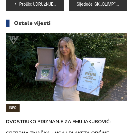
Navigacija
Prošlo:
UDRUŽNJE PČELARA „KOŠNICA“ U PROŠLOJ GODINI ORGANIZOVALO NEKOLIKO EDUKATIVNIH PREDAVANJA
Sljedeće:
GK „OLIMP“ RADI NA EDUKACIJI MLADIH KADROVA
članaka
Ostale vijesti
INFO
DVOSTRUKO PRIZNANJE ZA EMU JAKUBOVIĆ: