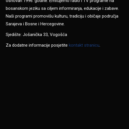
osnovan 1996. godine. Emitujemo radio i TV programe na
bosanskom jeziku sa ciljem informiranja, edukacije i zabave.
Naši programi promovišu kulturu, tradiciju i običaje područja
Sarajeva i Bosne i Hercegovine.
Sjedište: Jošanička 33, Vogošća
Za dodatne informacije posjetite
kontakt stranicu
.