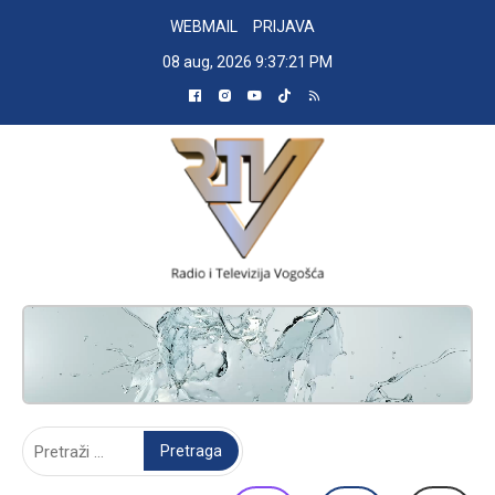
Skip
WEBMAIL
PRIJAVA
to
08 aug, 2026
9:37:22 PM
content
RADIO TELEVIZIJA VOGOŠĆA
Pretraga: