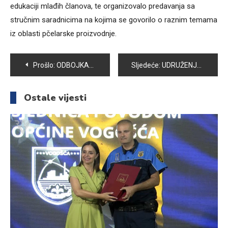
edukaciji mlađih članova, te organizovalo predavanja sa
stručnim saradnicima na kojima se govorilo o raznim temama
iz oblasti pčelarske proizvodnje.
Navigacija
Prošlo:
ODBOJKAŠKI KLUB „VOGOŠĆA“ VRŠI UPIS NOVIH ČLANOVA U ŠKOLU ODBOJKE
Sljedeće:
UDRUŽENJE “SAHAN” PREPOZNATLJIVO PO ORIGINALNIM PROJEKTIMA
članaka
Ostale vijesti