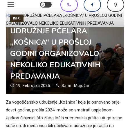
Home
»
UDRUŽNJE PČELARA „KOŠNICA“ U PROŠLOJ GODINI
INFO
ORGANIZOVALO NEKOLIKO EDUKATIVNIH PREDAVANJA
UDRUŽNJE PČELARA
„KOŠNICA“ U PROŠLOJ
GODINI ORGANIZOVALO
NEKOLIKO EDUKATIVNIH
PREDAVANJA
19. Februara 2025.
Samir Mujdžić
Za vogošćansko udruženje „Košnica“ koje je osnovano prije
devet godina, prošla 2024. može se smatrati uspješnom.
Uprkos činjenici što zbog loših vremenskih prilika i dugotrajne
suše urodi meda nisu bili očekivani, udruženje je radilo na