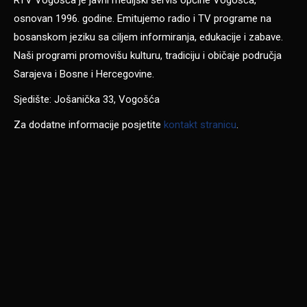
RTV Vogošća je javni medijski servis općine Vogošća,
osnovan 1996. godine. Emitujemo radio i TV programe na
bosanskom jeziku sa ciljem informiranja, edukacije i zabave.
Naši programi promovišu kulturu, tradiciju i običaje područja
Sarajeva i Bosne i Hercegovine.
Sjedište: Jošanička 33, Vogošća
Za dodatne informacije posjetite
kontakt stranicu
.