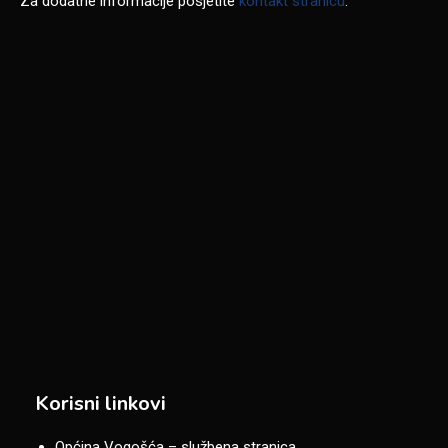
Za dodatne informacije posjetite
kontakt stranicu
.
Korisni linkovi
Općina Vogošća – službena stranica