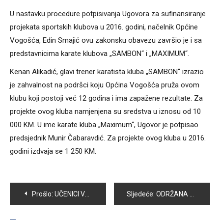
U nastavku procedure potpisivanja Ugovora za sufinansiranje
projekata sportskih klubova u 2016. godini, načelnik Općine
Vogošća, Edin Smajić ovu zakonsku obavezu završio je i sa
predstavnicima karate klubova „SAMBON“ i „MAXIMUM“.
Kenan Alikadić, glavi trener karatista kluba „SAMBON“ izrazio
je zahvalnost na podršci koju Općina Vogošća pruža ovom
klubu koji postoji već 12 godina i ima zapažene rezultate. Za
projekte ovog kluba namjenjena su sredstva u iznosu od 10
000 KM. U ime karate kluba „Maximum“, Ugovor je potpisao
predsjednik Munir Čabaravdić. Za projekte ovog kluba u 2016.
godini izdvaja se 1 250 KM.
Navigacija
Prošlo:
UČENICI VOGOŠĆANSKIH OSNOVNIH ŠKOLA UZELI UČEŠĆE U AKCIJI „ČISTA I LIJEPA VOGOŠĆA“
Sljedeće:
ODRŽANA XVII SMOTRA NAUČNO-TEHNIČKOG I SPORTSKO-TEHNIČKOG STVARALAŠTVA
članaka