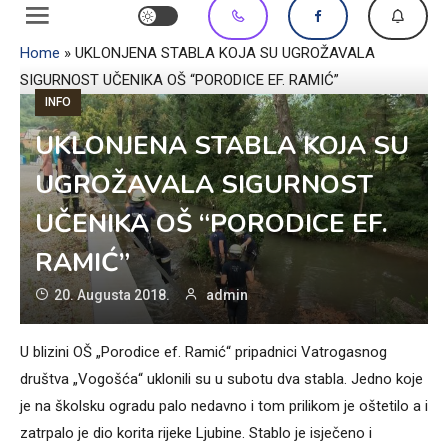
Home
»
UKLONJENA STABLA KOJA SU UGROŽAVALA
SIGURNOST UČENIKA OŠ “PORODICE EF. RAMIĆ”
INFO
UKLONJENA STABLA KOJA SU
UGROŽAVALA SIGURNOST
UČENIKA OŠ “PORODICE EF.
RAMIĆ”
20. Augusta 2018.
admin
U blizini OŠ „Porodice ef. Ramić“ pripadnici Vatrogasnog
društva „Vogošća“ uklonili su u subotu dva stabla. Jedno koje
je na školsku ogradu palo nedavno i tom prilikom je oštetilo a i
zatrpalo je dio korita rijeke Ljubine. Stablo je isječeno i