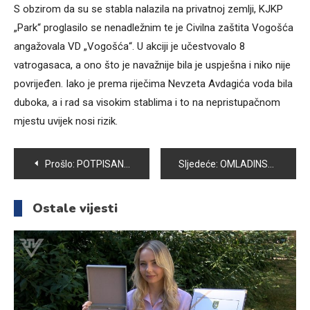
S obzirom da su se stabla nalazila na privatnoj zemlji, KJKP
„Park“ proglasilo se nenadležnim te je Civilna zaštita Vogošća
angažovala VD „Vogošća“. U akciji je učestvovalo 8
vatrogasaca, a ono što je navažnije bila je uspješna i niko nije
povrijeđen. Iako je prema riječima Nevzeta Avdagića voda bila
duboka, a i rad sa visokim stablima i to na nepristupačnom
mjestu uvijek nosi rizik.
Navigacija
Prošlo:
POTPISAN SPORAZUM O SUFINANSIRANJU SANACIJE TRI ŠUMSKA PUTA
Sljedeće:
OMLADINSKO UDRUŽENJE „TEMPO“ PODIJELILO 200 BAJRAMSKIH PAKETIĆA
članaka
Ostale vijesti