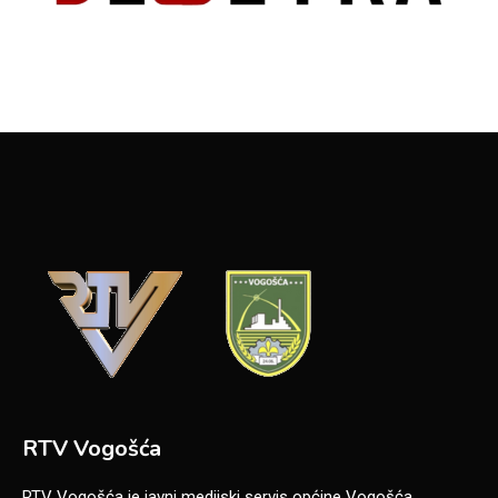
RTV Vogošća
RTV Vogošća je javni medijski servis općine Vogošća,