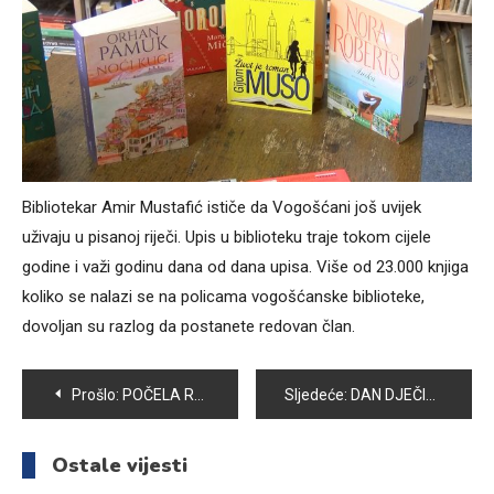
Bibliotekar Amir Mustafić ističe da Vogošćani još uvijek
uživaju u pisanoj riječi. Upis u biblioteku traje tokom cijele
godine i važi godinu dana od dana upisa. Više od 23.000 knjiga
koliko se nalazi se na policama vogošćanske biblioteke,
dovoljan su razlog da postanete redovan član.
Navigacija
Prošlo:
POČELA REKONSTRUKCIJA FISKULTURNE SALE U OŠ „IZET ŠABIĆ“ U HOTONJU
Sljedeće:
DAN DJEČIJE RADOSTI OBILJEŽEN U VRTIĆU “LJILJANI”
članaka
Ostale vijesti