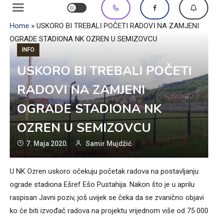
Home
»
USKORO BI TREBALI POČETI RADOVI NA ZAMJENI
OGRADE STADIONA NK OZREN U SEMIZOVCU
INFO
USKORO BI TREBALI POČETI
RADOVI NA ZAMJENI
OGRADE STADIONA NK
OZREN U SEMIZOVCU
7. Maja 2020.
Samir Mujdžić
U NK Ozren uskoro očekuju početak radova na postavljanju
ograde stadiona Ešref Ešo Pustahija. Nakon što je u aprilu
raspisan Javni poziv, još uvijek se čeka da se zvanično objavi
ko će biti izvođač radova na projektu vrijednom više od 75 000