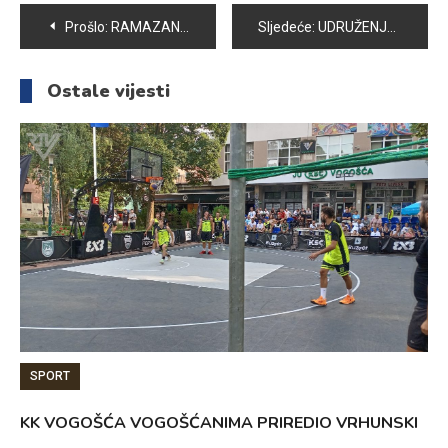
Navigacija
Prošlo:
RAMAZAN U VOGOŠĆANSKOM NASELJU ORAHOV BRIJEG
Sljedeće:
UDRUŽENJE DOBITNIKA NAJVEĆIH RATNIH PRIZNANJA OPĆINE VOGOŠĆA OBILJEŽAVA SVOJ DAN
članaka
Ostale vijesti
SPORT
KK VOGOŠĆA VOGOŠĆANIMA PRIREDIO VRHUNSKI