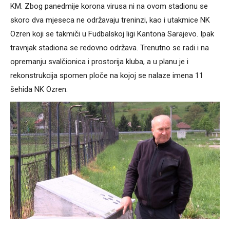
KM. Zbog panedmije korona virusa ni na ovom stadionu se
skoro dva mjeseca ne održavaju treninzi, kao i utakmice NK
Ozren koji se takmiči u Fudbalskoj ligi Kantona Sarajevo. Ipak
travnjak stadiona se redovno održava. Trenutno se radi i na
opremanju svalčionica i prostorija kluba, a u planu je i
rekonstrukcija spomen ploče na kojoj se nalaze imena 11
šehida NK Ozren.