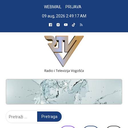
Skip
WEBMAIL
PRIJAVA
to
09 aug, 2026
2:49:18 AM
content
RADIO TELEVIZIJA VOGOŠĆA
Pretraga: