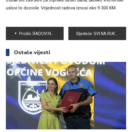
trebali biti završeni za otprilike deset dana, ukoliko vremenski
uslovi to dozvole. Vrijednost radova iznosi oko 9 300 KM.
Navigacija
Prošlo:
RADOVI NA IZGRADNJI I UREĐENJU ŠKOLSKOG DVORIŠTA OŠ “PORODICE ef. RAMIĆ” PRIVODE SE KRAJU
Sljedeće:
SVI NA RUKOMET, SVI ZA VOGOŠĆU!
članaka
Ostale vijesti