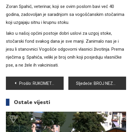
Zoran Spahić, veterinar, koji se ovim poslom bavi već 40
godina, zadovoljan je saradnjom sa vogošćanskim stočarima
koji uzgajaju sitnu i krupnu stoku.
Iako u našoj općini postoje dobri uslovi za uzgoj stoke,
stočarski fond svakog dana je sve manji. Zanimalo nas je i
jesu li stanovnici Vogošće odgovorni vlasnici životinja. Prema
riječima g. Spahića, veliki je broj onih koji posjeduju vlasničke
pse, a ne žele ih vakcinisati.
Navigacija
Prošlo:
RUKOMETAŠI VOGOŠĆE „BRUSE“ FORMU U PRIPREMNIM UTAKMICAMA
Sljedeće:
BROJ NEZAPOSLENIH ŽENA DVA PUTA VEĆI OD BROJA NEZAPOSLENIH MUŠKARACA
članaka
Ostale vijesti