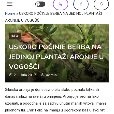
Home
»
USKORO POČINJE BERBA NA JEDINOJ PLANTAŽI
ARONIJE U VOGOŠĆI
INFO
USKORO POČINJE BERBA NA
JEDINOJ PLANTAŽI ARONIJE U
VOGOŠĆI
21. Jula 2017.
admin
Sibirska aronija je donedavno bila slabo poznata biljka ali
danas nailazi na sve širu primjenu. Aroniju je veoma lako
uzgajati, a pogodna je za sadnju unutar manjih vrtova i manje
plodnom tlu. Emir Felić na imanju u Ugorskom baš u svoj vrt