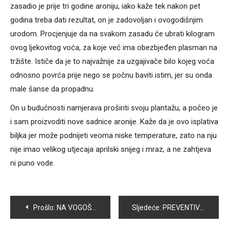
zasadio je prije tri godine aroniju, iako kaže tek nakon pet
godina treba dati rezultat, on je zadovoljan i ovogodišnjim
urodom. Procjenjuje da na svakom zasadu će ubrati kilogram
ovog ljekovitog voća, za koje već ima obezbjeđen plasman na
tržište. Ističe da je to najvažnije za uzgajivače bilo kojeg voća
odnosno povrća prije nego se počnu baviti istim, jer su onda
male šanse da propadnu.
On u budućnosti namjerava proširiti svoju plantažu, a počeo je
i sam proizvoditi nove sadnice aronije. Kaže da je ovo isplativa
biljka jer može podnijeti veoma niske temperature, zato na nju
nije imao velikog utjecaja aprilski snijeg i mraz, a ne zahtjeva
ni puno vode.
Navigacija
Prošlo:
NA VOGOŠĆANSKOJ PIJACI DOBRA PONUDA VOĆA I POVRĆA
Sljedeće:
PREVENTIVNIM PREGLEDIMA STOKE MOGUĆE JE SPRIJEČITI BRUCELOZU