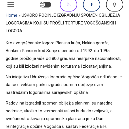
Home
»
USKORO POČINJE IZGRADNJU SPOMEN OBILJEŽJA
LOGORAŠIMA KOJI SU PROŠLI TORTURE VOGOŠĆANSKIH
LOGORA
Kroz vogošćanske logore Planjina kuća, Nakina garaža,
Bunker i Pansion kod Sonje u periodu od 1992. do 1995.
godine prošlo je više od 800 građana nesrpske nacionalnosti,
koji su bili izloženi neviđenim torturama i zlostavljanjima.
Na inicijativu Udruženja logoraša općine Vogošća odlučeno je
da se u velikom parku izgradi spomen obilježje svim
nastradalim logorašima sarajevskih opština.
Radovi na izgradnji spomen obilježja planirani su naredne
sedmice, ukoliko to vremenski uslovi budu dozvoljavali, a
svečanost otkrivanja spomenika planirana je za Dan
reintegracije općine Vogošća u sastav Federacije BiH.