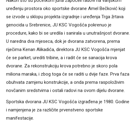
Nakon što su početkom juna započeli radovi na vanjskom
uređenju prostora oko sportske dvorane Amel Bečković koji
se izvode u sklopu projekta izgradnje i uređenja Trga žrtava
genocida u Srebrenice, JU KSC Vogošća pokrenuo je
procedure, kako bi se uredila i sanirala u unutrašnjost dvorane.
U naredna dva mjeseca, dok je dvorana zatvorena, prema
riječima Kenan Alikadića, direktora JU KSC Vogošća mjenjat
će se parket, urediti tribine, a i radit će se sanacija krova
dvorane. Za rekonstrukciju krova potrebno je skoro pola
miliona maraka, i zbog toga će se raditi u dvije faze. Prva faza
obuhvata zamjenu konstrukcije, a onda prema raspoloživim
novčanim sredstvima i ostali radovi na ovom dijelu dvorane.
Sportska dvorana JU KSC Vogošća izgrađena je 1980. Godine
i namjenjena je za različite prvenstveno sportske
manifestacije.