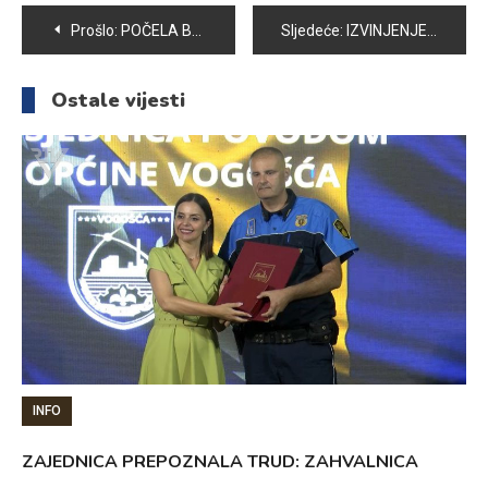
Navigacija
Prošlo:
POČELA BERBA KORNIŠONA
Sljedeće:
IZVINJENJE ZIJADA KADRIĆA ZBOG NENAMJERNE GREŠKE U IZJAVI
članaka
Ostale vijesti
INFO
ZAJEDNICA PREPOZNALA TRUD: ZAHVALNICA