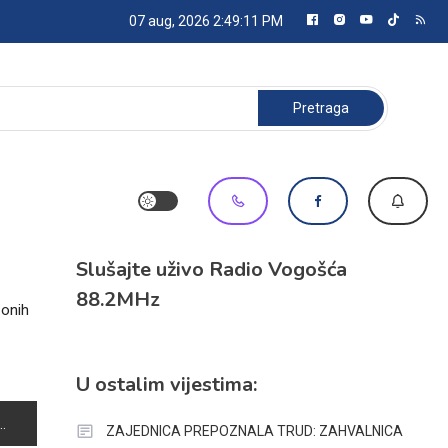
07 aug, 2026
2:49:11 PM
Pretraga:
Slušajte uživo Radio Vogošća
88.2MHz
 onih
U ostalim vijestima:
ZAJEDNICA PREPOZNALA TRUD: ZAHVALNICA