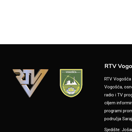
RTV Vogo
RTV Vogošća je
Vogošća, osno
radio i TV pr
ciljem informir
programi promo
područja Saraj
Sjedište: Još