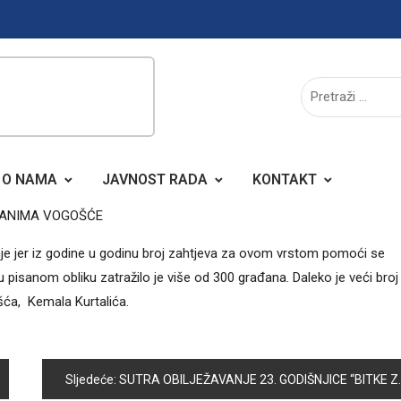
O NAMA
JAVNOST RADA
KONTAKT
ĐANIMA VOGOŠĆE
e jer iz godine u godinu broj zahtjeva za ovom vrstom pomoći se
isanom obliku zatražilo je više od 300 građana. Daleko je veći broj
šća, Kemala Kurtalića.
Sljedeće:
SUTRA OBILJEŽAVANJE 23. GODIŠNJICE “BITKE ZA ŽUČ”