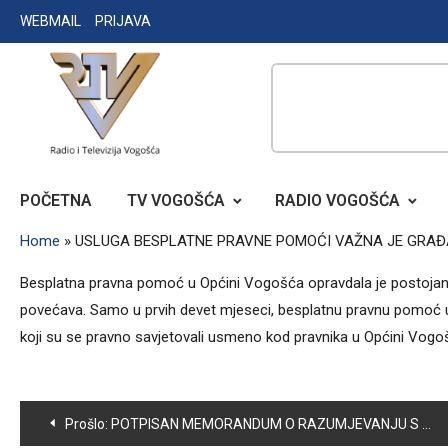
Skip
WEBMAIL
PRIJAVA
to
content
RADIO TELEVIZIJA VOGOŠĆA
POČETNA
TV VOGOŠĆA
RADIO VOGOŠĆA
Home
»
USLUGA BESPLATNE PRAVNE POMOĆI VAŽNA JE GRA
Besplatna pravna pomoć u Općini Vogošća opravdala je postojanj
povećava. Samo u prvih devet mjeseci, besplatnu pravnu pomoć u p
koji su se pravno savjetovali usmeno kod pravnika u Općini Vogo
Navigacija
Prošlo:
POTPISAN MEMORANDUM O RAZUMJEVANJU S CILJEM PODRŠKE RADU USTANOVA KULTURE OD OPĆEG ZNAČAJA I INTERESA ZA BIH