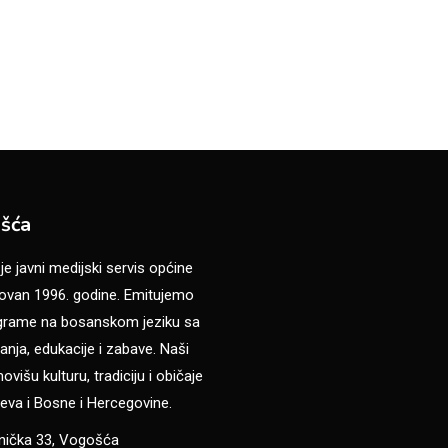
šća
 javni medijski servis općine
van 1996. godine. Emitujemo
ograme na bosanskom jeziku sa
anja, edukacije i zabave. Naši
višu kulturu, tradiciju i običaje
eva i Bosne i Hercegovine.
anička 33, Vogošća