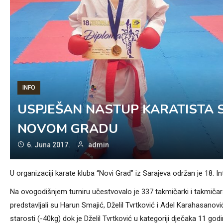
INFO
USPJEŠAN NASTUP KARATISTA 
NOVOM GRADU
6. Juna 2017.
admin
U organizaciji karate kluba “Novi Grad” iz Sarajeva održan je 18. In
Na ovogodišnjem turniru učestvovalo je 337 takmičarki i takmičar
predstavljali su Harun Smajić, Dželil Tvrtković i Adel Karahasanov
starosti (-40kg) dok je Dželil Tvrtković u kategoriji dječaka 11 godi