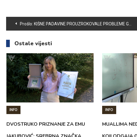
Navigacija
Prošlo:
KIŠNE PADAVINE PROUZROKOVALE PROBLEME GRAĐANIMA
članaka
Ostale vijesti
INFO
INFO
DVOSTRUKO PRIZNANJE ZA EMU
MUALLIMA NED
JAKUBOVIĆ: SREBRNA ZNAČKA
KOJI ODGAJA 