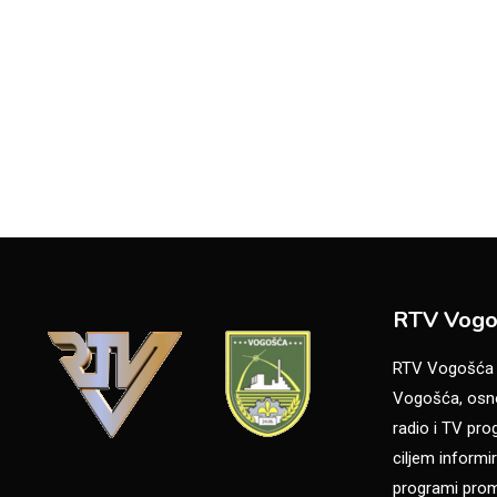
RTV Vogo
RTV Vogošća je
Vogošća, osno
radio i TV pr
ciljem informir
programi promo