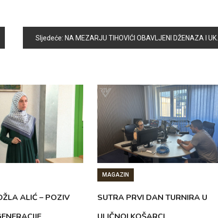
Sljedeće:
NA MEZARJU TIHOVIĆI OBAVLJENI DŽENAZA I UKOP POSMRTNIH OSTATAKA SEJADA HERE
MAGAZIN
ŽLA ALIĆ – POZIV
SUTRA PRVI DAN TURNIRA U
GENERACIJE
ULIČNOJ KOŠARCI