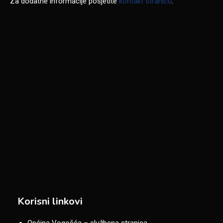
Za dodatne informacije posjetite
kontakt stranicu
.
Korisni linkovi
Općina Vogošća – službena stranica