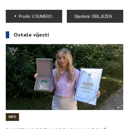
Navigacija
Prošlo:
U SUMERO CENTRU ODRŽANA PROJEKCIJA DOKUMENTARNOG FILMA “SLOBODNI”
Sljedeće:
OBILJEŽENA 24 GODIŠNJICA BITKE ZA BRDO ŽUČ
članaka
Ostale vijesti
INFO