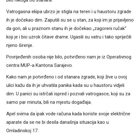
bilo nikoga od stanara.
Vatrogasna ekipa ubrzo je stigla na teren i u haustoru zgrade
ih je dočekao dim. Zaputili su se u stan, za koji im je prijavljeno
da gori, ali u praznom stanu ih je dočekao „zagoreni ručak“
koji je i bio uzrok čitave drame. Ugasili su vatru i tako spriječili
njeno širenje.
Povrijeđenih osoba nije bilo, potvrđeno nam je iz Operativnog
centra MUP-a Kantona Sarajevo.
Kako nam je potvrđeno i od stanara zgrade, koji žive u ovoj
ulici kažu da ih je uhvatila panika kada su u haustoru vidjeli
dim. U panici su istrčali ispred i pozvali vatrogasce, koji su za
samo par minuta, bili na mjestu događaja.
Apel svima da ipak vode računa kada koriste svoje električne
aparate da se ne bi desila današnja situacija kao u
Omladinskoj 17.