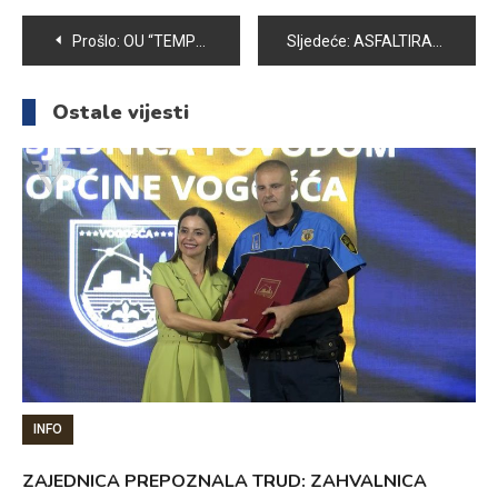
Navigacija
Prošlo:
OU “TEMPO” USPJEŠNO REALIZOVALO AKCIJU PODJELE OGRIJEVA
Sljedeće:
ASFALTIRAN PARKING PROSTOR I PRILAZ ZGRADAMA U ULICI BRAĆE KRŠO
članaka
Ostale vijesti
INFO
ZAJEDNICA PREPOZNALA TRUD: ZAHVALNICA