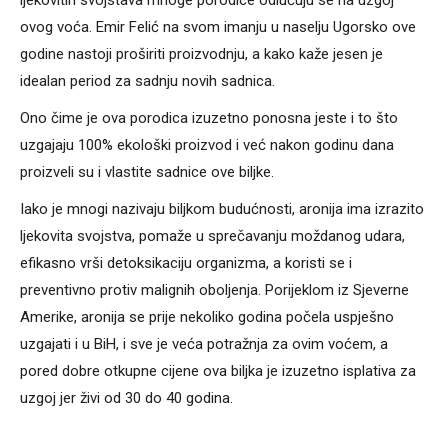
ljekovitih svojstava mnoge porodice odlučuju se na uzgoj
ovog voća. Emir Felić na svom imanju u naselju Ugorsko ove
godine nastoji proširiti proizvodnju, a kako kaže jesen je
idealan period za sadnju novih sadnica.
Ono čime je ova porodica izuzetno ponosna jeste i to što
uzgajaju 100% ekološki proizvod i već nakon godinu dana
proizveli su i vlastite sadnice ove biljke.
Iako je mnogi nazivaju biljkom budućnosti, aronija ima izrazito
ljekovita svojstva, pomaže u sprečavanju moždanog udara,
efikasno vrši detoksikaciju organizma, a koristi se i
preventivno protiv malignih oboljenja. Porijeklom iz Sjeverne
Amerike, aronija se prije nekoliko godina počela uspješno
uzgajati i u BiH, i sve je veća potražnja za ovim voćem, a
pored dobre otkupne cijene ova biljka je izuzetno isplativa za
uzgoj jer živi od 30 do 40 godina.