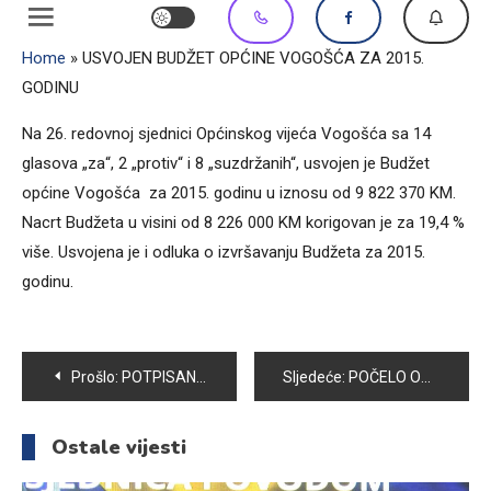
Home
»
USVOJEN BUDŽET OPĆINE VOGOŠĆA ZA 2015.
GODINU
Na 26. redovnoj sjednici Općinskog vijeća Vogošća sa 14
glasova „za“, 2 „protiv“ i 8 „suzdržanih“, usvojen je Budžet
općine Vogošća za 2015. godinu u iznosu od 9 822 370 KM.
Nacrt Budžeta u visini od 8 226 000 KM korigovan je za 19,4 %
više. Usvojena je i odluka o izvršavanju Budžeta za 2015.
godinu.
Navigacija
Prošlo:
POTPISAN UGOVOR ZA SANACIJU KLIZIŠTA U NASELJU SVRAKE
Sljedeće:
POČELO OBILJEŽAVANJE GODIŠNJICE OSNIVANJA SPECIJALNE JEDINICE ODREDA ” BOSNA”
članaka
Ostale vijesti