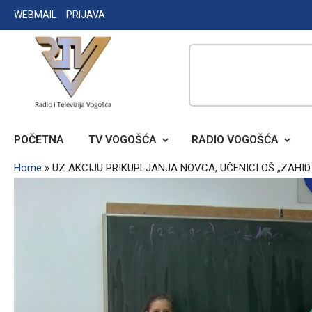
Skip
WEBMAIL
PRIJAVA
to
content
RADIO TELEVIZIJA VOGOŠĆA
POČETNA
TV VOGOŠĆA
RADIO VOGOŠĆA
Home
»
UZ AKCIJU PRIKUPLJANJA NOVCA, UČENICI OŠ „ZAHID