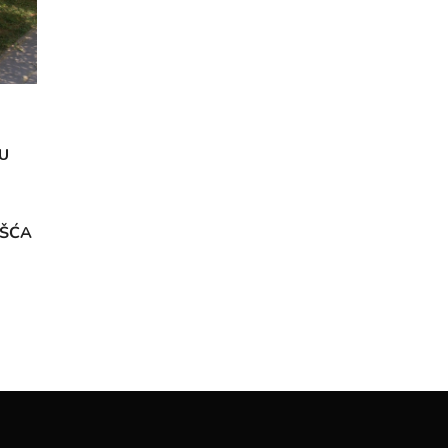
U
OŠĆA