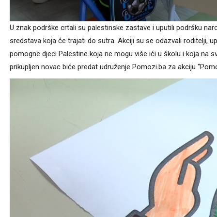
U znak podrške crtali su palestinske zastave i uputili podršku naro
sredstava koja će trajati do sutra. Akciji su se odazvali roditelji, u
pomogne djeci Palestine koja ne mogu više ići u školu i koja na s
prikupljen novac biće predat udruženje Pomozi.ba za akciju “Pom