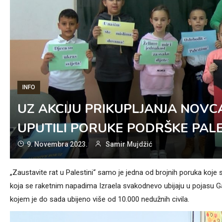
INFO
UZ AKCIJU PRIKUPLJANJA NOVCA
UPUTILI PORUKE PODRŠKE PALE
9. Novembra 2023.
Samir Mujdžić
„Zaustavite rat u Palestini“ samo je jedna od brojnih poruka koje 
koja se raketnim napadima Izraela svakodnevo ubijaju u pojasu Gaz
kojem je do sada ubijeno više od 10.000 nedužnih civila.