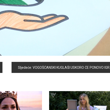
Sljedeće:
VOGOŠĆANSKI KUGLAŠI USKORO ĆE PONOVO IGRATI DOMAĆE UTAKMICE U KUGLANI DVORANE “AMEL BEČKOVIĆ”