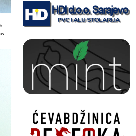
e
Sav