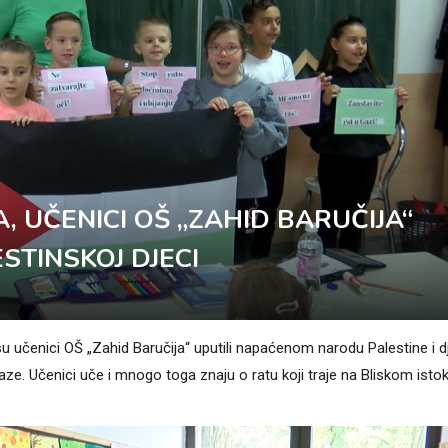
, UČENICI OŠ „ZAHID BARUČIJA“
STINSKOJ DJECI
su učenici OŠ „Zahid Baručija“ uputili napaćenom narodu Palestine i d
e. Učenici uče i mnogo toga znaju o ratu koji traje na Bliskom istok