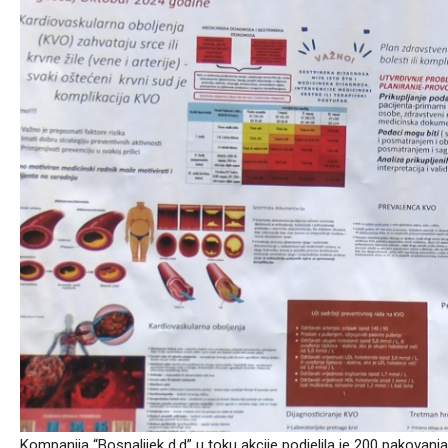
Kompanija “Bosnalijek d.d” u toku akcije podjelila je 200 pakovanja 