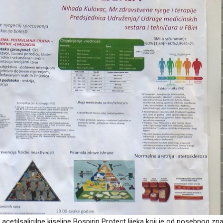
acetilsalicilne kiseline Bospirin Protect lijeka koji je od posebnog zn