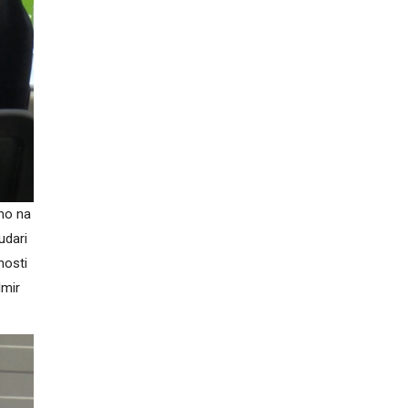
mo na
udari
nosti
lmir