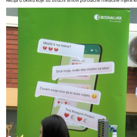
Akcija u okviru koje su stručni timovi porodične medicine mjerili krv