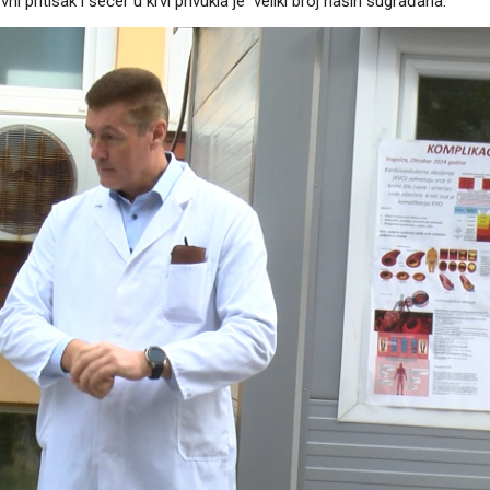
ni pritisak i šećer u krvi privukla je veliki broj naših sugrađana.