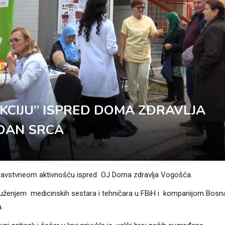
AKCIJU” ISPRED DOMA ZDRAVLJA
 DAN SRCA
zdravstvneom aktivnošću ispred OJ Doma zdravlja Vogošća.
druženjem medicinskih sestara i tehničara u FBiH i kompanijom Bosna
.