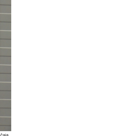
ačaja