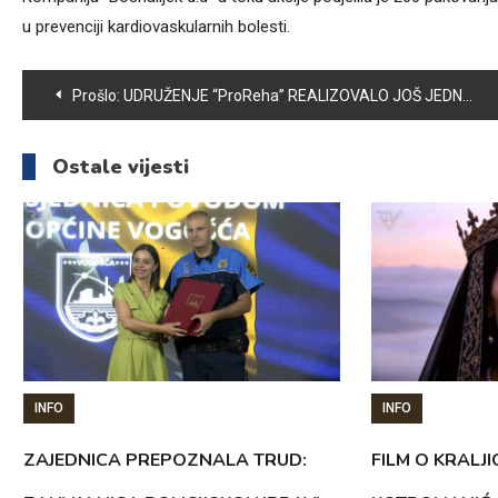
u prevenciji kardiovaskularnih bolesti.
Navigacija
Prošlo:
UDRUŽENJE “ProReha” REALIZOVALO JOŠ JEDNU KULINARSKU RADIONICU ZA MLADE KUHARE S INVALIDITETOM
članaka
Ostale vijesti
INFO
INFO
ZAJEDNICA PREPOZNALA TRUD:
FILM O KRALJI