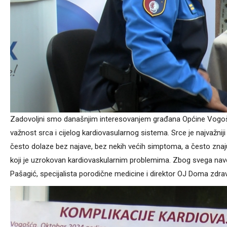
Zadovoljni smo današnjim interesovanjem građana Općine Vogošća
važnost srca i cijelog kardiovasularnog sistema. Srce je najvažnij
često dolaze bez najave, bez nekih većih simptoma, a često znaju bi
koji je uzrokovan kardiovaskularnim problemima. Zbog svega nave
Pašagić, specijalista porodične medicine i direktor OJ Doma zdra