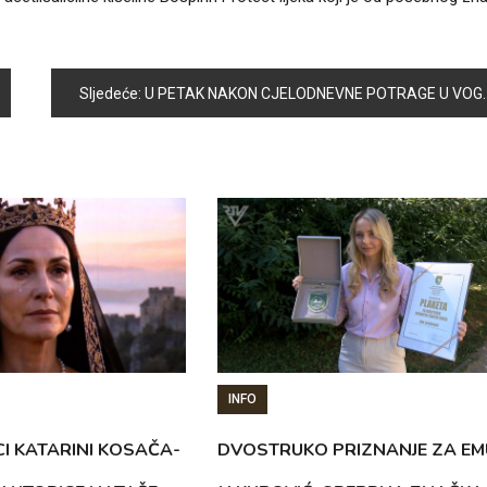
Sljedeće:
U PETAK NAKON CJELODNEVNE POTRAGE U VOGOŠĆI PRONAĐENA I SPAŠENA NESTALA OSOBA
INFO
CI KATARINI KOSAČA-
DVOSTRUKO PRIZNANJE ZA EM