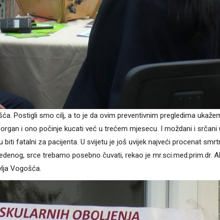
. Postigli smo cilj, a to je da ovim preventivnim pregledima ukaže
i organ i ono počinje kucati već u trećem mjesecu. I moždani i srčani 
ti fatalni za pacijenta. U svijetu je još uvijek najveći procenat smrt
denog, srce trebamo posebno čuvati, rekao je mr.sci.med.prim.dr. A
vlja Vogošća.