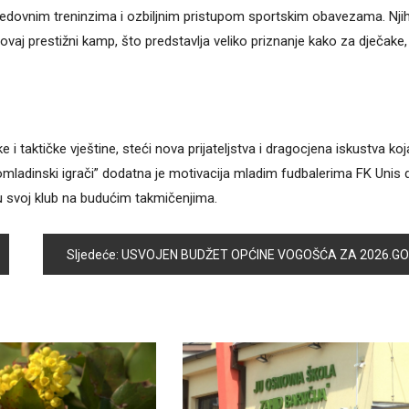
, redovnim treninzima i ozbiljnim pristupom sportskim obavezama. Nji
ovaj prestižni kamp, što predstavlja veliko priznanje kako za dječake,
e i taktičke vještine, steći nova prijateljstva i dragocjena iskustva ko
omladinski igrači” dodatna je motivacija mladim fudbalerima FK Unis 
ju svoj klub na budućim takmičenjima.
Sljedeće:
USVOJEN BUDŽET OPĆINE VOGOŠĆA ZA 2026.GODINU U IZNOSU OD PREKO 24 MILIONA MARAKA