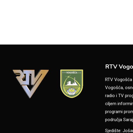
RTV Vogo
RTV Vogošća je
Vogošća, osno
radio i TV pr
ciljem informir
programi promo
područja Saraj
Sjedište: Još