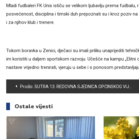
Mladi fudbaleri FK Unis ističu se velikom ljubavlju prema fudbalu
posvećenost, disciplina i timski duh prepoznati su i kroz poziv na 
i za njihov klub i trenere.
Tokom boravka u Zenici, dječaci su imali priliku unaprijediti tehničk
im koristiti u daljem sportskom razvoju. Učešće na kampu „Elitni 
nastave vrijedno trenirati, vjeruju u sebe i s ponosom predstavlja
Navigacija
Prošlo:
SUTRA 13. REDOVNA SJEDNICA OPĆINSKOG VIJEĆA VOGOŠĆA
članaka
Ostale vijesti