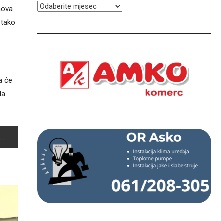
ARHIVA
hova
 tako
ja će
da