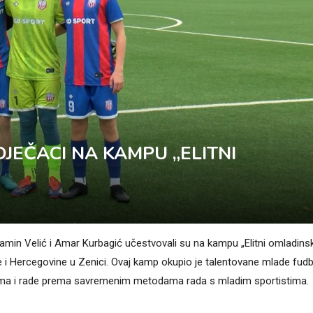
DJEČACI NA KAMPU „ELITNI
amin Velić i Amar Kurbagić učestvovali su na kampu „Elitni omladinsk
 i Hercegovine u Zenici. Ovaj kamp okupio je talentovane mlade fudb
uslovima i rade prema savremenim metodama rada s mladim sportistima.