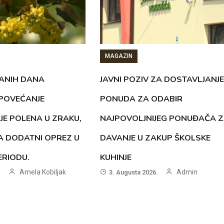
MAGAZIN
ANIH DANA
JAVNI POZIV ZA DOSTAVLJANJE
 POVEĆANJE
PONUDA ZA ODABIR
JE POLENA U ZRAKU,
NAJPOVOLJNIJEG PONUĐAČA 
A DODATNI OPREZ U
DAVANJE U ZAKUP ŠKOLSKE
RIODU.
KUHINJE
Amela Kobiljak
Admin
.
3. Augusta 2026.