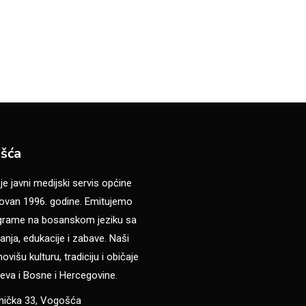
šća
 javni medijski servis općine
van 1996. godine. Emitujemo
ograme na bosanskom jeziku sa
anja, edukacije i zabave. Naši
višu kulturu, tradiciju i običaje
eva i Bosne i Hercegovine.
anička 33, Vogošća