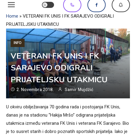
Home
»
VETERANI FK UNIS I FK SARAJEVO ODIGRALI
PRIJATELJSKU UTAKMICU
INFO
VETERANI FK UNIS I FK
SARAJEVO ODIGRALI
PRIJATELJSKU UTAKMICU
2. Novembra 2018.
Samir Mujdžić
U okviru obilježavanja 70 godina rada i postojanja FK Unis,
danas je na stadionu “Hakija Mršo” odigrana prijateljska
utakmica između veterana FK Unis i veterana FK Sarajevo. Bio
je to susret starih i dobro poznatih sportskih prijatelja. Iako je