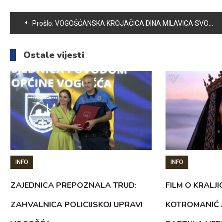
Navigacija
Prošlo:
VOGOŠĆANSKA KROJAČICA DINA MILAVICA SVOJ POSAO RADI SA LJUBAVLJU I OSMIJEHOM
članaka
Ostale vijesti
INFO
INFO
ZAJEDNICA PREPOZNALA TRUD:
FILM O KRALJI
ZAHVALNICA POLICIJSKOJ UPRAVI
KOTROMANIĆ 