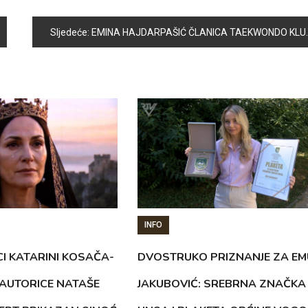
Sljedeće:
EMINA HAJDARPAŠIĆ ČLANICA TAEKWONDO KLUBA VICTORY OTPUTOVALA NA SVJETSKO PRVENSTVO
INFO
CI KATARINI KOSAČA-
DVOSTRUKO PRIZNANJE ZA EM
AUTORICE NATAŠE
JAKUBOVIĆ: SREBRNA ZNAČKA