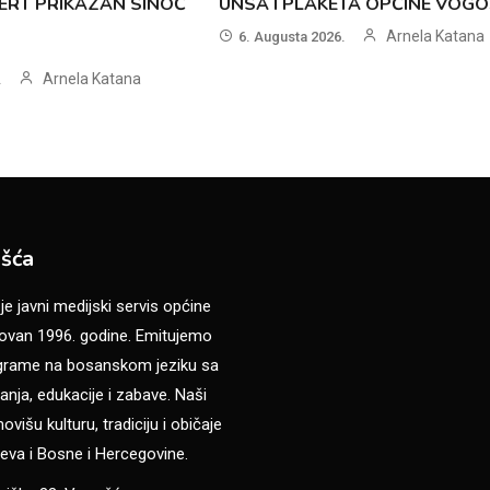
ERT PRIKAZAN SINOĆ
UNSA I PLAKETA OPĆINE VOG
Arnela Katana
6. Augusta 2026.
Arnela Katana
.
šća
 javni medijski servis općine
van 1996. godine. Emitujemo
ograme na bosanskom jeziku sa
anja, edukacije i zabave. Naši
višu kulturu, tradiciju i običaje
eva i Bosne i Hercegovine.