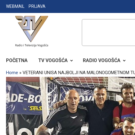
Skip
WEBMAIL
PRIJAVA
to
content
RADIO TELEVIZIJA VOGOŠĆA
POČETNA
TV VOGOŠĆA
RADIO VOGOŠĆA
Home
»
VETERANI UNISA NAJBOLJI NA MALONOGOMETNOM TURN