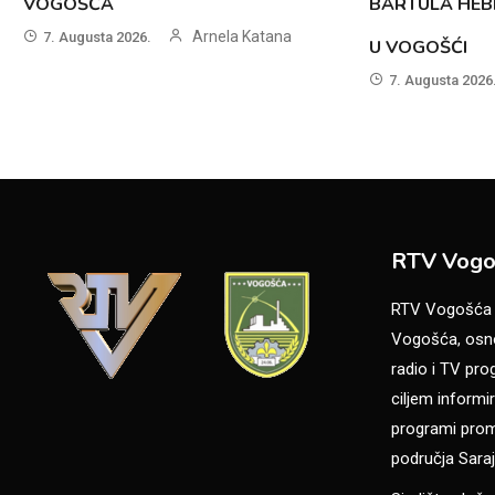
VOGOŠĆA
BARTULA HEB
Arnela Katana
7. Augusta 2026.
U VOGOŠĆI
7. Augusta 2026
RTV Vogo
RTV Vogošća je
Vogošća, osno
radio i TV pr
ciljem informir
programi promo
područja Saraj