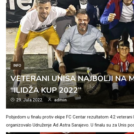
INFO
VETERANI UNISA NAJBOLJI N
“ILIDŽA KUP 2022”
29. Jula 2022.
admin
Pobjedom u finalu protiv ekipe FC Centar rezultatom 4:2 veterani F
organizovalo Udruženje Ad Astra Sarajevo. U finalu su za Unis po