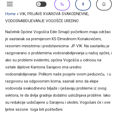
Home
»
VIK, PRIJAVE KVAROVA SVAKODNEVNE,
VODOSNABDIJEVANJE VOGOŠĆE UREDNO
Načelnik Općine Vogošća Edin Smajić početkom maja održao
je sastanak sa premijerom KS Elmedinom Konakovićem,
resornim ministrima i predstavnicima JP VIK. Na sastanku je
razgovarano o problemima vodosnabdijevanja u našoj općini, i
ako su problemi evidentni, općina Vogošća u odnosu na
ostale dijelove Kantona Sarajevo ima uredno
vodosnabdijevanje. Prilikom naše posjete ovom peduzeću, i u
razgovoru sa odgovornim licima, sasnali smo da ekipe
vodovoda svakodnevno biljaže i rješavaju probleme iz ovog
sektora, te da divlja gradnja dodatno usložnjava problme. Iako
su redukcije uobičajene u Sarajevu i okolini, Vogošani će i ove
ljetne sezone toga biti pošteđeni.