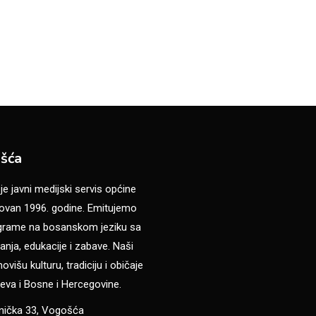
šća
 javni medijski servis općine
van 1996. godine. Emitujemo
ograme na bosanskom jeziku sa
anja, edukacije i zabave. Naši
višu kulturu, tradiciju i običaje
eva i Bosne i Hercegovine.
anička 33, Vogošća