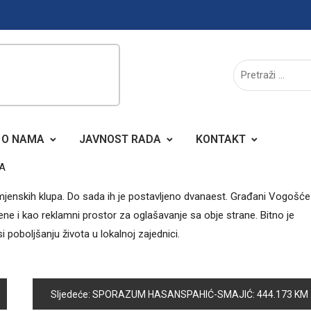
O NAMA
JAVNOST RADA
KONTAKT
A
mjenskih klupa. Do sada ih je postavljeno dvanaest. Građani Vogošće
ne i kao reklamni prostor za oglašavanje sa obje strane. Bitno je
poboljšanju života u lokalnoj zajednici.
Sljedeće:
SPORAZUM HASANSPAHIĆ-SMAJIĆ: 444.173 KM ZA SANACIJU KLIZIŠTA, IZGRADNJU I SANACIJU KANALIZACIONE MREŽE NA PODRUČJU OPĆINE VOGOŠĆA