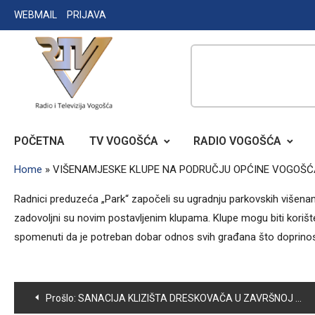
Skip
WEBMAIL
PRIJAVA
to
content
RADIO TELEVIZIJA VOGOŠĆA
POČETNA
TV VOGOŠĆA
RADIO VOGOŠĆA
Home
»
VIŠENAMJESKE KLUPE NA PODRUČJU OPĆINE VOGOŠĆ
Radnici preduzeća „Park“ započeli su ugradnju parkovskih višena
zadovoljni su novim postavljenim klupama. Klupe mogu biti korište
spomenuti da je potreban dobar odnos svih građana što doprinosi 
Navigacija
Prošlo:
SANACIJA KLIZIŠTA DRESKOVAČA U ZAVRŠNOJ FAZI