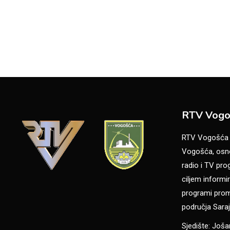
RTV Vogo
RTV Vogošća je
Vogošća, osno
radio i TV pr
ciljem informir
programi promo
područja Saraj
Sjedište: Još