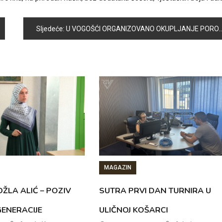
Sljedeće:
U VOGOŠĆI ORGANIZOVANO OKUPLJANJE PORODICE HADŽIĆ
MAGAZIN
ŽLA ALIĆ – POZIV
SUTRA PRVI DAN TURNIRA U
GENERACIJE
ULIČNOJ KOŠARCI