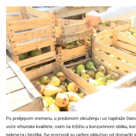
Po prelijepom vremenu, u predivnom okruženju i uz najdraže člano
voće vrhunske kvalitete, osim na tržištu u konzumnom obliku, kor
pekmeza i bestilja. Svi proizvodi su rađeni isključivo od domaćih s