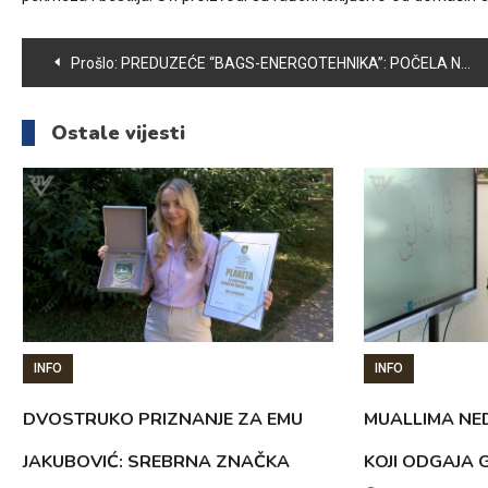
Navigacija
Prošlo:
PREDUZEĆE “BAGS-ENERGOTEHNIKA”: POČELA NOVA SEZONA GRIJANJA
članaka
Ostale vijesti
INFO
INFO
DVOSTRUKO PRIZNANJE ZA EMU
MUALLIMA NED
JAKUBOVIĆ: SREBRNA ZNAČKA
KOJI ODGAJA 