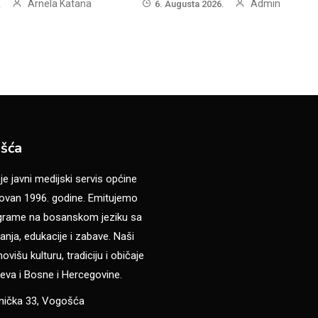
Arnela Katana
Admin
.
6. Augusta 2026.
šća
 javni medijski servis općine
van 1996. godine. Emitujemo
ograme na bosanskom jeziku sa
anja, edukacije i zabave. Naši
višu kulturu, tradiciju i običaje
eva i Bosne i Hercegovine.
anička 33, Vogošća