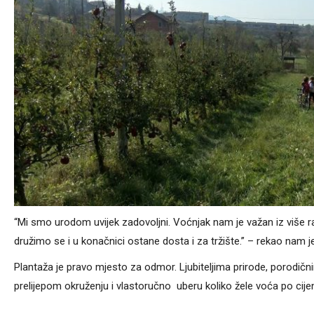
“Mi smo urodom uvijek zadovoljni. Voćnjak nam je važan iz više 
družimo se i u konačnici ostane dosta i za tržište.” – rekao nam j
Plantaža je pravo mjesto za odmor. Ljubiteljima prirode, porodičn
prelijepom okruženju i vlastoručno uberu koliko žele voća po cijen