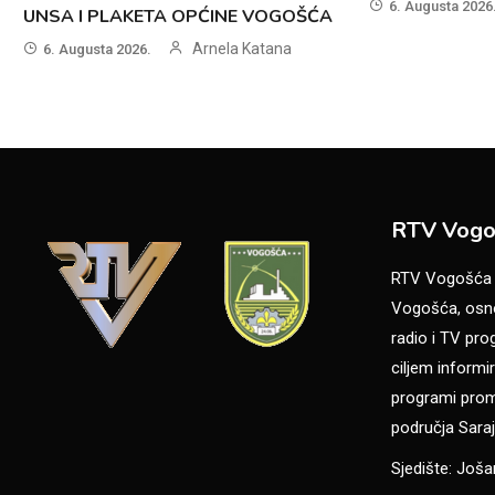
6. Augusta 2026
UNSA I PLAKETA OPĆINE VOGOŠĆA
Arnela Katana
6. Augusta 2026.
RTV Vogo
RTV Vogošća je
Vogošća, osno
radio i TV pr
ciljem informir
programi promo
područja Saraj
Sjedište: Još