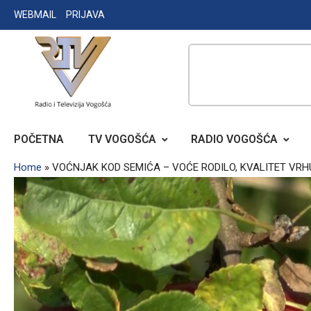
Skip
WEBMAIL
PRIJAVA
to
content
RADIO TELEVIZIJA VOGOŠĆA
POČETNA
TV VOGOŠĆA
RADIO VOGOŠĆA
Home
»
VOĆNJAK KOD SEMIĆA – VOĆE RODILO, KVALITET VRH