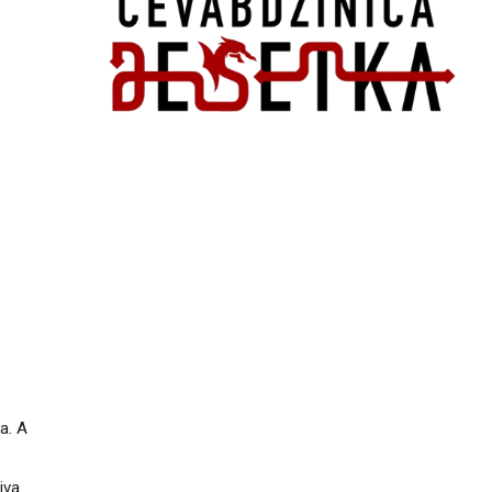
a. A
iva.