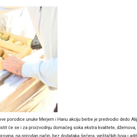
ve porodice unuke Merjem i Hanu akciju berbe je predvodio dedo Alij
istit će se i za proizvodnju domaćeg soka ekstra kvalitete, džemova,
irovina, na prirodan način, bez dodataka šećera, vještačkih boja i adit