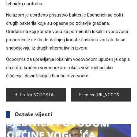
tehničku upotrebu.
Nalazom je utvrđeno prisustvo bakterije Escherichiae coli i
drugih bakterija koje su opasne po zdravlje građana.
Građanima koji koriste vodu sa pomenutih lokalnih vodovoda
preporučuje se da do daljnjeg koriste flaširanu vodu ili da se
snabdijevaju iz drugih alternativnih izvora.
Odborima za upravljanje lokalnim vodovodom upućen je dopis
da u što kraćem vremenskom roku izvrše mehaničko
čišćenje, dezinfekciju i hlorišu rezervoare.
Navigacija
Prošlo:
VODOSTAJI RIJEKA NA PODRUČJU VOGOŠĆE NISU U PORASTU
Sljedeće:
RK „VOGOŠĆA POLJINE HILLS“: DAN ZA DRUŽENJE S MLADIMA
članaka
Ostale vijesti