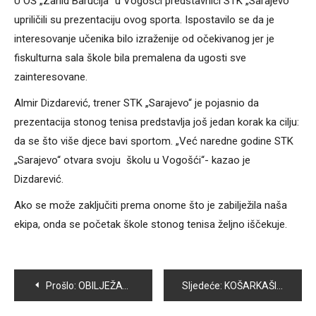
U OŠ „Zahid Baručija“ u Vogošći predstavnici STK „Sarajevo“
upriličili su prezentaciju ovog sporta. Ispostavilo se da je
interesovanje učenika bilo izraženije od očekivanog jer je
fiskulturna sala škole bila premalena da ugosti sve
zainteresovane.
Almir Dizdarević, trener STK „Sarajevo“ je pojasnio da
prezentacija stonog tenisa predstavlja još jedan korak ka cilju:
da se što više djece bavi sportom. „Već naredne godine STK
„Sarajevo“ otvara svoju školu u Vogošći“- kazao je
Dizdarević.
Ako se može zaključiti prema onome što je zabilježila naša
ekipa, onda se početak škole stonog tenisa željno iščekuje.
Navigacija
Prošlo:
OBILJEŽAVANJE 24-TE GODIŠNJICE 1. SLAVNE -111. VITEŠKE BRIGADE
Sljedeće:
KOŠARKAŠI VOGOŠĆE DEKLASIRALI BUGOJANSKU ISKRU