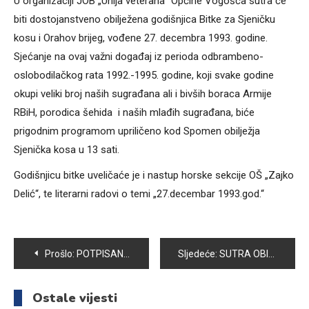
U organizaciji JOB „Unija veterana“ Općine Vogošća sutra će
biti dostojanstveno obilježena godišnjica Bitke za Sjeničku
kosu i Orahov brijeg, vođene 27. decembra 1993. godine.
Sjećanje na ovaj važni događaj iz perioda odbrambeno-
oslobodilačkog rata 1992.-1995. godine, koji svake godine
okupi veliki broj naših sugrađana ali i bivših boraca Armije
RBiH, porodica šehida i naših mlađih sugrađana, biće
prigodnim programom upriličeno kod Spomen obilježja
Sjenička kosa u 13 sati.
Godišnjicu bitke uveličaće je i nastup horske sekcije OŠ „Zajko
Delić“, te literarni radovi o temi „27.decembar 1993.god.“
Navigacija
Prošlo:
POTPISAN SPORAZUM O SARADNJI IZMEĐU OPĆINE VOGOŠĆA I UDRUŽENJA “SEVDAH ZA MLADE”
Sljedeće:
SUTRA OBILJEŽAVANJE 24. GODIŠNJICE POGIBIJE VOGOŠĆANSKIH HEROJA HAKIJE MRŠE I REMZIJE VEJE
članaka
Ostale vijesti